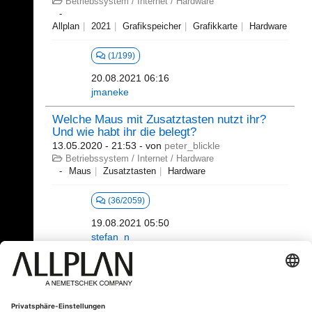
Betriebssystem / Internet / Hardware
Allplan
2021
Grafikspeicher
Grafikkarte
Hardware
(1/199)
20.08.2021 06:16
jmaneke
Welche Maus mit Zusatztasten nutzt ihr?
Und wie habt ihr die belegt?
13.05.2020 - 21:53
- von
peter_blickle
Betriebssystem / Internet / Hardware
Maus
Zusatztasten
Hardware
(36/2059)
19.08.2021 05:50
stefan_n
81 - 100 (391)
⇤
«
2
3
4
5
6
7
...
»
⇥