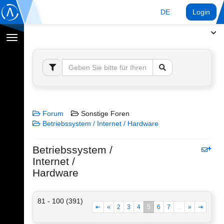
DE
Login
Navigation
umschalten
Forum
Sonstige Foren
Betriebssystem / Internet / Hardware
Betriebssystem /
Internet /
Hardware
81 - 100 (391)
⇤
«
2
3
4
5
6
7
...
»
⇥