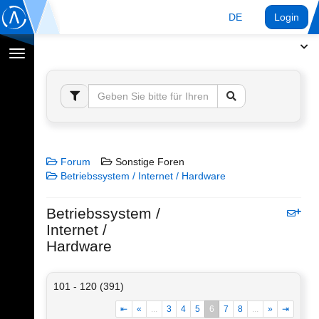
DE
Login
Navigation
umschalten
Forum
Sonstige Foren
Betriebssystem / Internet / Hardware
Betriebssystem /
Internet /
Hardware
101 - 120 (391)
⇤
«
...
3
4
5
6
7
8
...
»
⇥