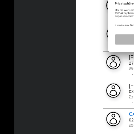
[
07
[
24
[
27
[
03
CA
02