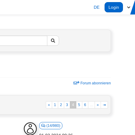
DE
Login
Forum abonnieren
«
1
2
3
4
5
6
...
»
⇥
(14/980)