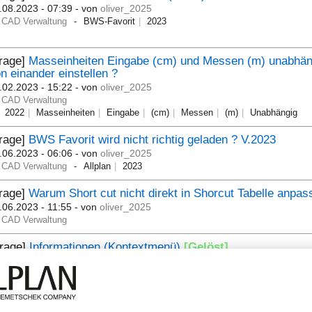
.08.2023 - 07:39
- von
oliver_2025
CAD Verwaltung
BWS-Favorit
2023
Frage]
Masseinheiten Eingabe (cm) und Messen (m) unabhän
n einander einstellen ?
.02.2023 - 15:22
- von
oliver_2025
CAD Verwaltung
2022
Masseinheiten
Eingabe
(cm)
Messen
(m)
Unabhängig
Frage]
BWS Favorit wird nicht richtig geladen ? V.2023
.06.2023 - 06:06
- von
oliver_2025
CAD Verwaltung
Allplan
2023
Frage]
Warum Short cut nicht direkt in Shorcut Tabelle anpas
.06.2023 - 11:55
- von
oliver_2025
CAD Verwaltung
Frage]
Informationen (Kontextmenü)
[Gelöst]
.05.2023 - 14:34
- von
oliver_2025
CAD Verwaltung
2022
Informationen
Kontextmenü