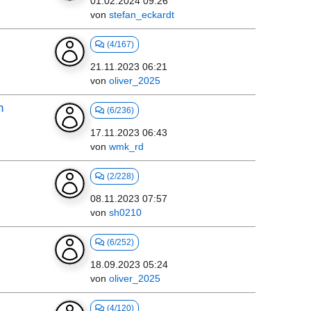
01.02.2024 09:26
von
stefan_eckardt
(4/167)
21.11.2023 06:21
von
oliver_2025
n
(6/236)
17.11.2023 06:43
von
wmk_rd
(2/228)
08.11.2023 07:57
von
sh0210
(6/252)
18.09.2023 05:24
von
oliver_2025
(4/120)