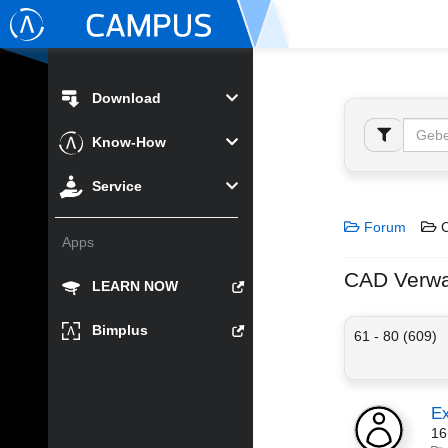
Download
Know-How
Service
Forum
C
Apps
CAD Verwa
LEARN NOW
Bimplus
61 - 80 (609)
Ex
16