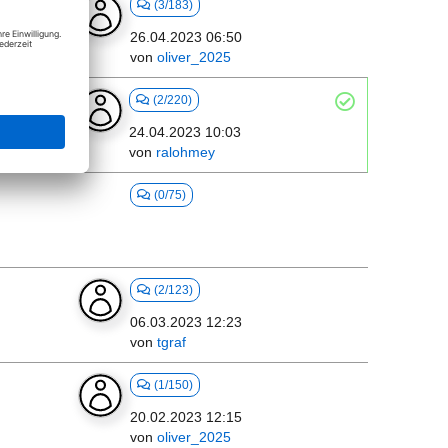
(3/183)
26.04.2023 06:50
von
oliver_2025
(2/220)
24.04.2023 10:03
von
ralohmey
(0/75)
(2/123)
06.03.2023 12:23
von
tgraf
(1/150)
20.02.2023 12:15
von
oliver_2025