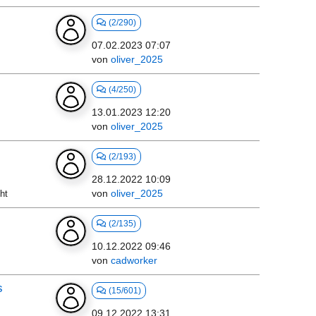
(2/290)
07.02.2023 07:07
von
oliver_2025
(4/250)
13.01.2023 12:20
von
oliver_2025
(2/193)
28.12.2022 10:09
von
oliver_2025
ht
(2/135)
10.12.2022 09:46
von
cadworker
s
(15/601)
09.12.2022 13:31