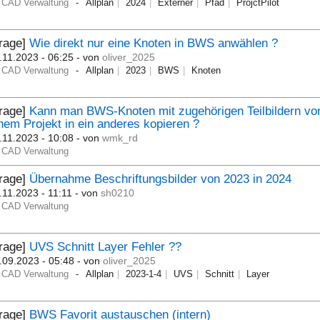
CAD Verwaltung
Allplan
2024
Externer
Pfad
ProjctPilot
Frage]
Wie direkt nur eine Knoten in BWS anwählen ?
.11.2023 - 06:25
- von
oliver_2025
CAD Verwaltung
Allplan
2023
BWS
Knoten
Frage]
Kann man BWS-Knoten mit zugehörigen Teilbildern vo
nem Projekt in ein anderes kopieren ?
.11.2023 - 10:08
- von
wmk_rd
CAD Verwaltung
Frage]
Übernahme Beschriftungsbilder von 2023 in 2024
.11.2023 - 11:11
- von
sh0210
CAD Verwaltung
Frage]
UVS Schnitt Layer Fehler ??
.09.2023 - 05:48
- von
oliver_2025
CAD Verwaltung
Allplan
2023-1-4
UVS
Schnitt
Layer
Frage]
BWS Favorit austauschen (intern)