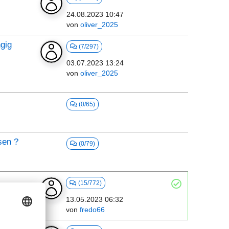
24.08.2023 10:47
von
oliver_2025
gig
(7/297)
03.07.2023 13:24
von
oliver_2025
(0/65)
sen ?
(0/79)
(15/772)
13.05.2023 06:32
von
fredo66