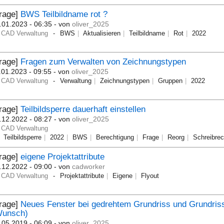
Frage]
BWS Teilbildname rot ?
.01.2023 - 06:35
- von
oliver_2025
CAD Verwaltung
BWS
Aktualisieren
Teilbildname
Rot
2022
Frage]
Fragen zum Verwalten von Zeichnungstypen
.01.2023 - 09:55
- von
oliver_2025
CAD Verwaltung
Verwaltung
Zeichnungstypen
Gruppen
2022
Frage]
Teilbildsperre dauerhaft einstellen
.12.2022 - 08:27
- von
oliver_2025
CAD Verwaltung
Teilbildsperre
2022
BWS
Berechtigung
Frage
Reorg
Schreibrec
Frage]
eigene Projektattribute
.12.2022 - 09:00
- von
cadworker
CAD Verwaltung
Projektattribute
Eigene
Flyout
Frage]
Neues Fenster bei gedrehtem Grundriss und Grundris
Wunsch)
.05.2019 - 06:09
- von
oliver_2025