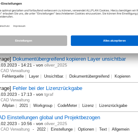
Frage]
Undo nach öffnen der BWS
.12.2021 - 08:14
- von
oliver_2025
CAD Verwaltung
2019
Speichern
Verdichten
BWS
Undon
Frage]
Allmenu
[Gelöst]
.04.2023 - 08:57
- von
ralohmey
CAD Verwaltung
Frage]
Dokumentübergreifend kopieren Layer unsichtbar
.03.2023 - 14:21
- von
oliver_2025
CAD Verwaltung
Fehlerquelle
Layer
Unsichtbar.
Dokumentübergreifend
Kopieren
Frage]
Fehler bei der Lizenzrückgabe
.03.2023 - 17:13
- von
tgraf
CAD Verwaltung
Allplan
2021
Workgroup
CodeMeter
Lizenz
Lizenzrückgabe
D Einstellungen global und Projektbezogen
.02.2023 - 10:56
- von
oliver_2025
CAD Verwaltung
2022
Einstellunge
Optionen
Text
Allgemein