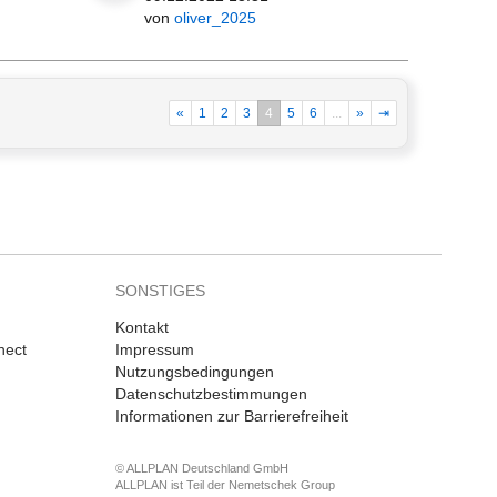
von
oliver_2025
«
1
2
3
4
5
6
...
»
⇥
SONSTIGES
Kontakt
nect
Impressum
Nutzungsbedingungen
Datenschutzbestimmungen
Informationen zur Barrierefreiheit
© ALLPLAN Deutschland GmbH
ALLPLAN ist Teil der
Nemetschek Group