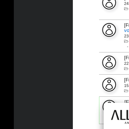
24
[
vo
23
[
22
[
15
[
09