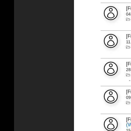
[
04
[
11
[
28
[
09
[
(
15