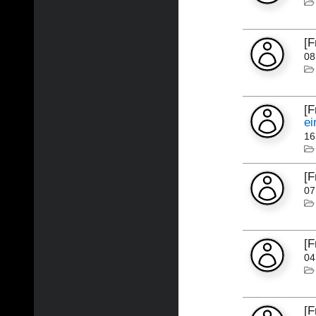
[
08
[
ei
16
[
07
[
04
[