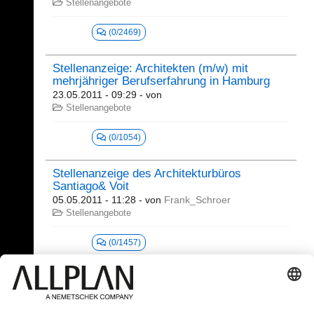
Stellenangebote
(0/2469)
Stellenanzeige: Architekten (m/w) mit
mehrjähriger Berufserfahrung in Hamburg
23.05.2011 - 09:29
- von
Stellenangebote
(0/1054)
Stellenanzeige des Architekturbüros
Santiago& Voit
05.05.2011 - 11:28
- von
Frank_Schroer
Stellenangebote
(0/1457)
601 - 603 (603)
⇤
«
...
26
27
28
29
30
31