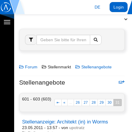
DE
Login
Navigation
umschalten
Forum
Stellenmarkt
Stellenangebote
Stellenangebote
601 - 603 (603)
⇤
«
...
26
27
28
29
30
31
Stellenanzeige: Architekt (in) in Worms
23.05.2011 - 13:57
- von
upotratz