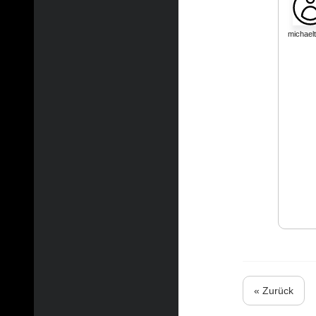
michae
« Zurück