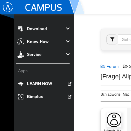
Download
Know-How
Service
Forum
S
Apps
[Frage] All
LEARN NOW
Schlagworte:
Mac
Bimplus
Schmidt_Ma…