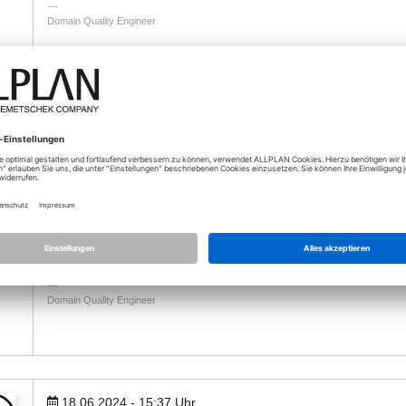
Domain Quality Engineer
08.05.2024 - 10:10
Uhr
Hallo Schmidt_Manuel04,
_bue…
Allplan 2024-1-2 wurde freigegeben...
https://connect.allplan.com/de/support/downloads.html
Grüße
rb
Domain Quality Engineer
18.06.2024 - 15:37
Uhr