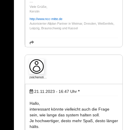
Viele Grüße,
Kerstin
http://www.ncc-mitte.de
Autorisierter Allplan Partner in Weimar, Dresden, Weißenfels,
Leipzig, Braunschweig und Kassel
zeichensti…
21.11.2023 - 16:47
Uhr
*
Hallo,
interessant könnte vielleicht auch die Frage
sein, wie lange das system halten soll.
Je hochwertiger, desto mehr Spaß, desto länger
hälts.