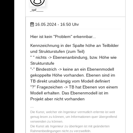
_qaf____
16.05.2024 - 16:50
Uhr
Hier ist kein "Problem" erkennbar...
Kennzeichnung in der Spalte höhe an Teilbilder
und Strukturstufen (zum Teil)
" " nichts -> Ebenenanbindung, bzw. Höhe wie
Strukturstufe
"-" Bindestrich -> keine an ein Ebenenmodell
gekoppelte Höhe vorhanden. Ebenen sind im
TB direkt unabhängig vom Modell definiert
"?" Fragezeichen -> TB hat Ebenen von einem
Modell erhalten. Das Ebenenmodell ist im
Projekt aber nicht vorhanden
Die Kunst, welcher ein Ingenieur vermutlich erlernte ist weit
genug lesen zu können, um Informationen quer übergreifend
verwenden zu können.
Die Kunst als Ingenieur zu überlegen ist mit geänderten
Rahmenbedingungen nicht zu verzweifeln.