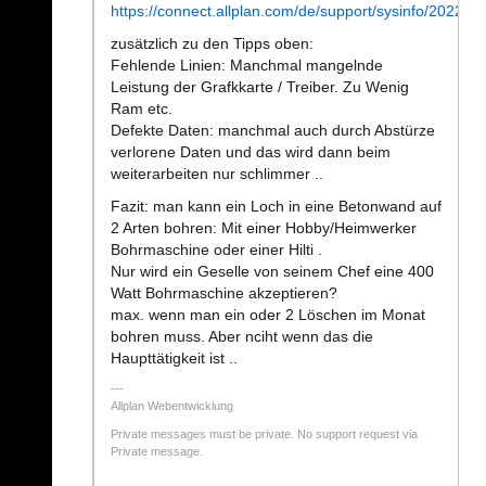
https://connect.allplan.com/de/support/sysinfo/2022.ht
zusätzlich zu den Tipps oben:
Fehlende Linien: Manchmal mangelnde
Leistung der Grafkkarte / Treiber. Zu Wenig
Ram etc.
Defekte Daten: manchmal auch durch Abstürze
verlorene Daten und das wird dann beim
weiterarbeiten nur schlimmer ..
Fazit: man kann ein Loch in eine Betonwand auf
2 Arten bohren: Mit einer Hobby/Heimwerker
Bohrmaschine oder einer Hilti .
Nur wird ein Geselle von seinem Chef eine 400
Watt Bohrmaschine akzeptieren?
max. wenn man ein oder 2 Löschen im Monat
bohren muss. Aber nciht wenn das die
Haupttätigkeit ist ..
Allplan Webentwicklung
Private messages must be private. No support request via
Private message.