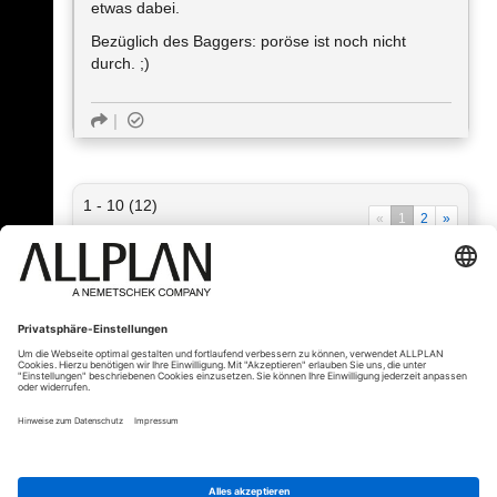
etwas dabei.
Bezüglich des Baggers: poröse ist noch nicht
durch. ;)
1 - 10 (12)
«
1
2
»
« Zurück
© ALLPLAN Deutschland GmbH
ALLPLAN ist Teil der
Nemetschek