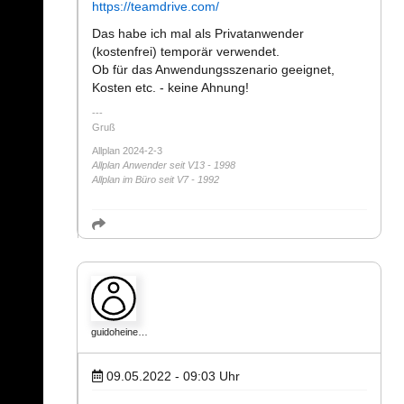
https://teamdrive.com/
Das habe ich mal als Privatanwender
(kostenfrei) temporär verwendet.
Ob für das Anwendungsszenario geeignet,
Kosten etc. - keine Ahnung!
Gruß
Allplan 2024-2-3
Allplan Anwender seit V13 - 1998
Allplan im Büro seit V7 - 1992
guidoheine…
09.05.2022 - 09:03
Uhr