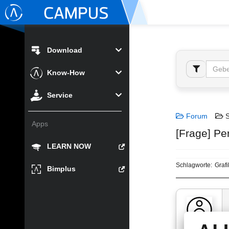
Download
Know-How
Service
Forum
S
Apps
[Frage] Pe
LEARN NOW
Schlagworte:
Graf
Bimplus