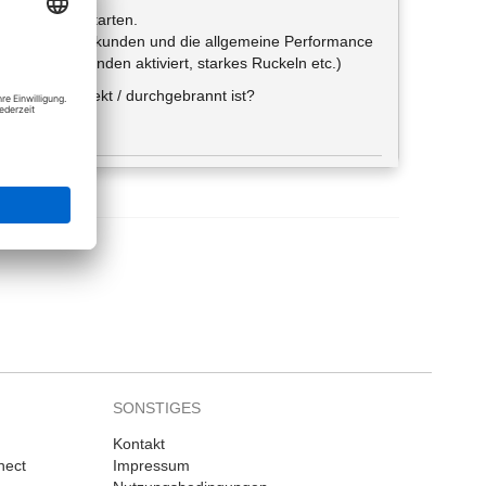
e den PC Neustarten.
llen" für ca 3 Sekunden und die allgemeine Performance
t nach 3 Sekunden aktiviert, starkes Ruckeln etc.)
fikkarte defekt / durchgebrannt ist?
SONSTIGES
Kontakt
nect
Impressum