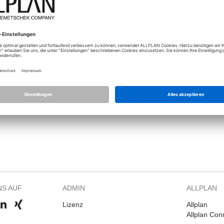
Vor knapp zwei Tagen ist mein Allplan 2017 abgestürzt und ich musst
Seitdem habe ich bei jedem Teilbildladen den Text "Grafikspeicher fü
des Programms ist stark eingeschränkt. (angeklickte Linien werden ers
Hat da wer eine Lösung? Wie kann man prüfen ob ein RAM oder die Gra
Woran könnte es sonst liegen?
NS AUF
ADMIN
ALLPLAN
Lizenz
Allplan
Allplan Con