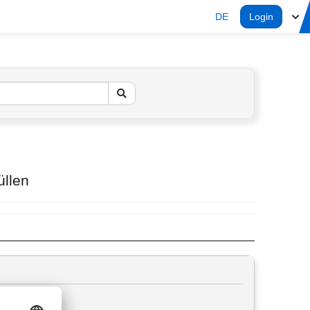
DE
Login
üllen