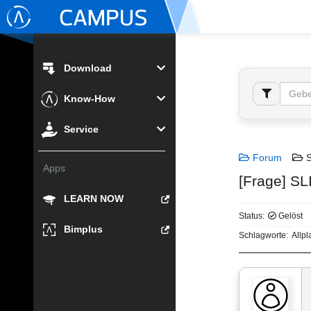
Download
Know-How
Service
Forum
S
Apps
[Frage] SL
LEARN NOW
Status:
Gelöst
Bimplus
Schlagworte:
Allpl