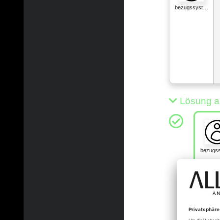
bezugssyst…
Lösung a
bezugs