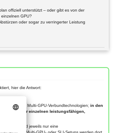
lan offiziell unterstützt – oder gibt es von der
er einzelnen GPU?
Abstürzen oder sogar zu verringerter Leistung
iert, hier die Antwort:
‑ oder ähnlichen Multi‑GPU‑Verbundtechnologien;
in den
Einsatz einer einzelnen leistungsfähigen,
025/2026 wird jeweils nur eine
AM genannt; Multi‑GPU‑ oder SLI‑Setups werden dort