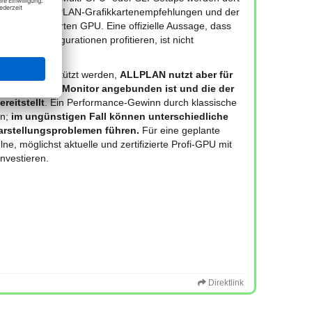
uch in den ALLPLAN‑Grafikkartenempfehlungen und der
lnen, zertifizierten GPU. Eine offizielle Aussage, dass
rbundkonfigurationen profitieren, ist nicht
zlich unterstützt werden,
ALLPLAN nutzt aber für
er verwendete Monitor angebunden ist und die der
reitstellt
. Ein Performance‑Gewinn durch klassische
en;
im ungünstigen Fall können unterschiedliche
 Darstellungsproblemen führen.
Für eine geplante
ne, möglichst aktuelle und zertifizierte Profi‑GPU mit
vestieren.​
Direktlink