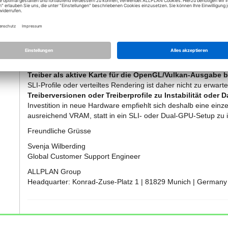
weder als Voraussetzung noch als Empfehlung aufgeführt. A
zertifizierten Grafikkartensuche liegt der Fokus auf einer einze
aktuelle ALLPLAN‑Versionen von SLI oder anderen Multi‑GPU‑Ve
dokumentiert.​
Mehrere GPUs im System können vom Betriebssystem grundsät
die 3D‑Darstellung typischerweise nur die GPU, an die d
Treiber als aktive Karte für die OpenGL/Vulkan‑Ausgabe be
SLI‑Profile oder verteiltes Rendering ist daher nicht zu erwart
Treiberversionen oder Treiberprofile zu Instabilität oder
Investition in neue Hardware empfiehlt sich deshalb eine einzel
ausreichend VRAM, statt in ein SLI‑ oder Dual‑GPU‑Setup zu in
Freundliche Grüsse
Svenja Wilberding
Global Customer Support Engineer
ALLPLAN Group
Headquarter: Konrad-Zuse-Platz 1 | 81829 Munich | Germany