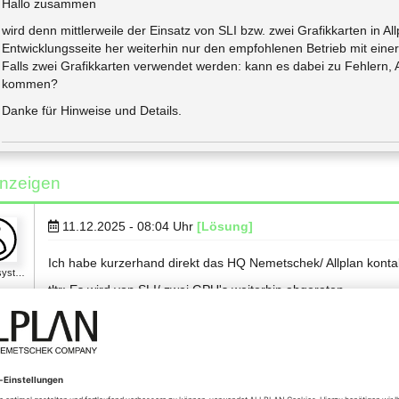
Hallo zusammen
wird denn mittlerweile der Einsatz von SLI bzw. zwei Grafikkarten in Allp
Entwicklungsseite her weiterhin nur den empfohlenen Betrieb mit ein
Falls zwei Grafikkarten verwendet werden: kann es dabei zu Fehlern, 
kommen?
Danke für Hinweise und Details.
nzeigen
11.12.2025 - 08:04
Uhr
[Lösung]
Ich habe kurzerhand direkt das HQ Nemetschek/ Allplan kontakt
syst…
tltr: Es wird von SLI/ zwei GPU's weiterhin abgeraten.
ALLPLAN unterstützt aktuell keine explizite Nutzung von SLI
offiziellen Systemvoraussetzungen wird durchgehend der 
zertifizierten Grafikkarte empfohlen.​
In den veröffentlichten Systemvoraussetzungen für ALLPLAN 2
OpenGL/Vulkan‑kompatible Grafikkarte mit ausreichendem VR