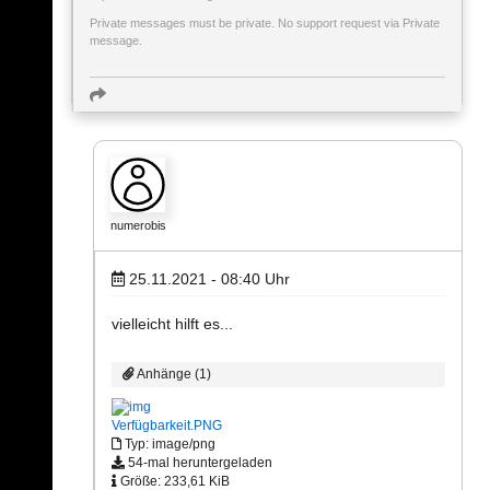
Private messages must be private. No support request via Private
message.
numerobis
25.11.2021 - 08:40
Uhr
vielleicht hilft es...
Anhänge (1)
Verfügbarkeit.PNG
Typ: image/png
54-mal heruntergeladen
Größe: 233,61 KiB