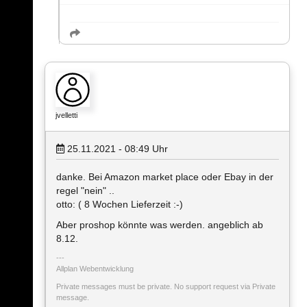
jvelletti
25.11.2021 - 08:49
Uhr
danke. Bei Amazon market place oder Ebay in der
regel "nein" ..
otto: ( 8 Wochen Lieferzeit :-)
Aber proshop könnte was werden. angeblich ab
8.12.
Allplan Webentwicklung
Private messages must be private. No support request via Private
message.