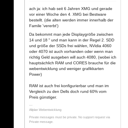
ach ja: ich hab seit 6 Jahren XMG und gerade
vor einer Woche den 4. XMG bei Bestware
bestellt. (die alten werden immer innerhalb der
Famile 'vererbt')
Da bekommt man jede Displaygröße zwischen
14 und 18 " und man kann in der Regel 2. SDD
und größe der SSDs frei wählen, NVidia 4060
oder 4070 ist auch vorhanden oder wenn man
richtig Geld ausgeben will auch 4080, (wobei ich
hauptsächlich RAM und CORES brauche für die
webentwicklung und weniger grafikkarten
Power)
RAM ist auch frei konfigurierbar und man im
Vergleich zu den Dells doch rund 60% vom
Preis günstiger.
Allplan Webentwicklung
Private messages must be private. No support request via
Private message.