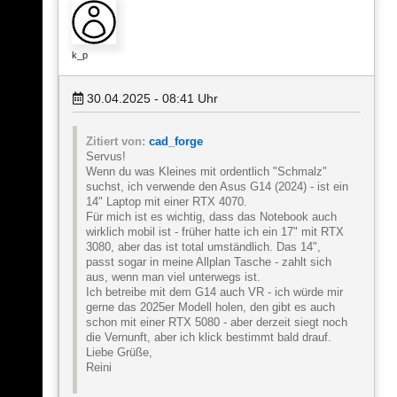
k_p
30.04.2025 - 08:41
Uhr
Zitiert von:
cad_forge
Servus!
Wenn du was Kleines mit ordentlich "Schmalz"
suchst, ich verwende den Asus G14 (2024) - ist ein
14" Laptop mit einer RTX 4070.
Für mich ist es wichtig, dass das Notebook auch
wirklich mobil ist - früher hatte ich ein 17" mit RTX
3080, aber das ist total umständlich. Das 14",
passt sogar in meine Allplan Tasche - zahlt sich
aus, wenn man viel unterwegs ist.
Ich betreibe mit dem G14 auch VR - ich würde mir
gerne das 2025er Modell holen, den gibt es auch
schon mit einer RTX 5080 - aber derzeit siegt noch
die Vernunft, aber ich klick bestimmt bald drauf.
Liebe Grüße,
Reini