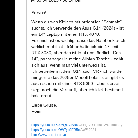
30.04.2025 - 08:14
Uhr
Servus!
Wenn du was Kleines mit ordentlich "Schmalz"
suchst, ich verwende den Asus G14 (2024) - ist
ein 14" Laptop mit einer RTX 4070.
Für mich ist es wichtig, dass das Notebook auch
wirklich mobil ist - früher hatte ich ein 17" mit
RTX 3080, aber das ist total umständlich. Das
14", passt sogar in meine Allplan Tasche - zahlt
sich aus, wenn man viel unterwegs ist.
Ich betreibe mit dem G14 auch VR - ich würde
mir gerne das 2025er Modell holen, den gibt es
auch schon mit einer RTX 5080 - aber derzeit
siegt noch die Vernunft, aber ich klick bestimmt
bald drauf.
Liebe Grüße,
Reini
https://youtu.be/X206QGGtv9k
Using VR in the AEC Industry
https://youtu.be/mOW7yb0FR5o
AWE 2024
http://www.cad-forge.at