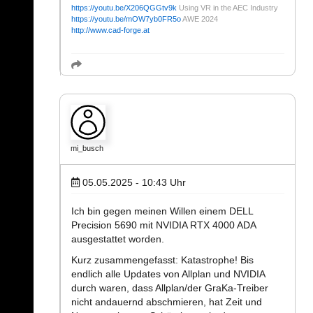
https://youtu.be/X206QGGtv9k
Using VR in the AEC Industry
https://youtu.be/mOW7yb0FR5o
AWE 2024
http://www.cad-forge.at
mi_busch
05.05.2025 - 10:43
Uhr
Ich bin gegen meinen Willen einem DELL
Precision 5690 mit NVIDIA RTX 4000 ADA
ausgestattet worden.
Kurz zusammengefasst: Katastrophe! Bis
endlich alle Updates von Allplan und NVIDIA
durch waren, dass Allplan/der GraKa-Treiber
nicht andauernd abschmieren, hat Zeit und