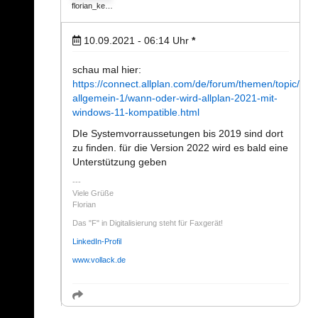
florian_ke…
10.09.2021 - 06:14
Uhr
*
schau mal hier:
https://connect.allplan.com/de/forum/themen/topic/topi
allgemein-1/wann-oder-wird-allplan-2021-mit-
windows-11-kompatible.html
DIe Systemvorraussetungen bis 2019 sind dort
zu finden. für die Version 2022 wird es bald eine
Unterstützung geben
Viele Grüße
Florian
Das "F" in Digitalisierung steht für Faxgerät!
LinkedIn-Profil
www.vollack.de