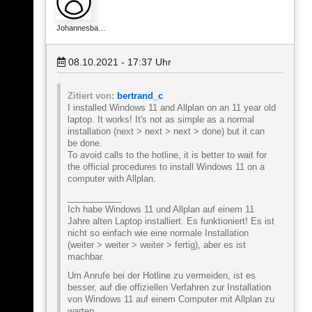
Johannesba…
08.10.2021 - 17:37
Uhr
Zitiert von:
bertrand_c
I installed Windows 11 and Allplan on an 11 year old
laptop. It works! It's not as simple as a normal
installation (next > next > next > done) but it can
be done.
To avoid calls to the hotline, it is better to wait for
the official procedures to install Windows 11 on a
computer with Allplan.
___________
Ich habe Windows 11 und Allplan auf einem 11
Jahre alten Laptop installiert. Es funktioniert! Es ist
nicht so einfach wie eine normale Installation
(weiter > weiter > weiter > fertig), aber es ist
machbar.
Um Anrufe bei der Hotline zu vermeiden, ist es
besser, auf die offiziellen Verfahren zur Installation
von Windows 11 auf einem Computer mit Allplan zu
warten.