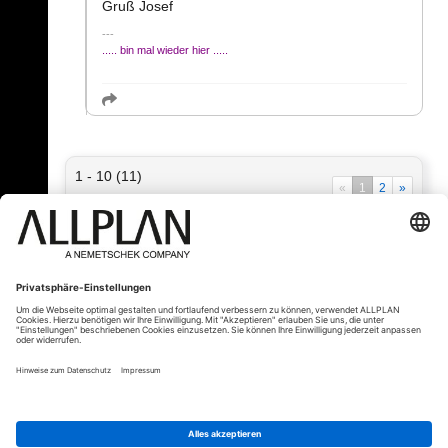
Gruß Josef
..... bin mal wieder hier .....
1 - 10 (11)
«
1
2
»
« Zurück
© ALLPLAN Deutschland GmbH
ALLPLAN ist Teil der
Nemetschek