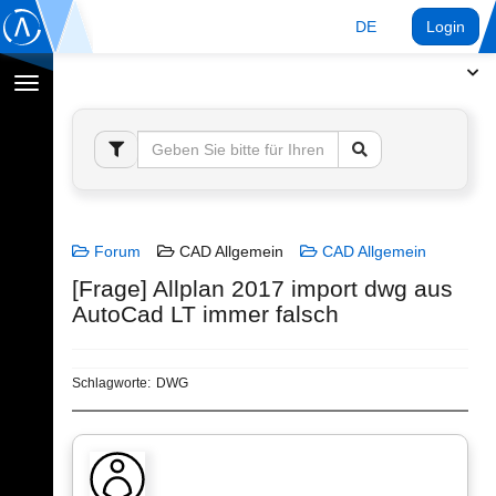
DE
Login
Navigation
umschalten
Forum
CAD Allgemein
CAD Allgemein
[Frage] Allplan 2017 import dwg aus
AutoCad LT immer falsch
Schlagworte:
DWG