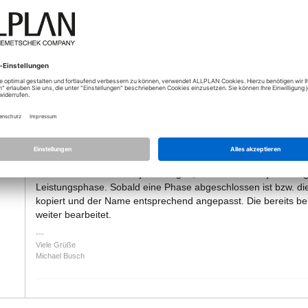
- Teilbilder mit Namen
- Zeichnungsstruktur mit Namen, Teilbildzuordnungen, ...
- Bauwerkstruktur mit Namen, Teilbildzuordnungen, Ableitungen
- Ebenenmodelle für unsere "Standardgebäude"
- Planlayouts für Entwurf (10-99), Bauantrag (1-9), Ausführung 
- Layer, Layer-Drucksets und Layer-Rechtesets
- Linienstile, Flächenstile, Zeichnungstypen
- etc.
Dieses Projekt habe ich in der Projekt- und Ressourcenverwa
kopieren" in die Vorlagenliste übertragen. Nehme ich Änderung
Vorgang und überschreibe die vorhandene Vorlage.
Wenn wir ein neues Projekt anlegen, wird unsere Projektvorla
Leistungsphase. Sobald eine Phase abgeschlossen ist bzw. di
kopiert und der Name entsprechend angepasst. Die bereits bele
weiter bearbeitet.
Viele Grüße
Michael Busch