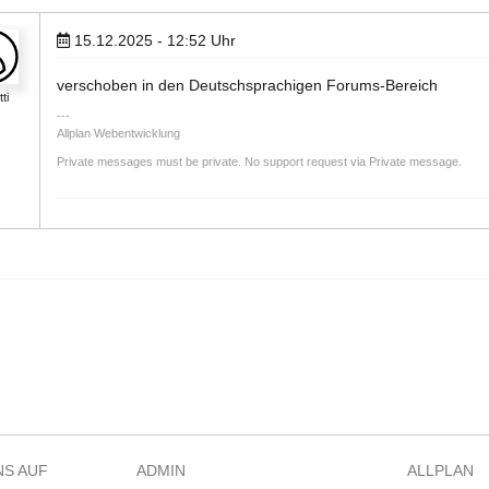
15.12.2025 - 12:52
Uhr
verschoben in den Deutschsprachigen Forums-Bereich
tti
Allplan Webentwicklung
Private messages must be private. No support request via Private message.
NS AUF
ADMIN
ALLPLAN