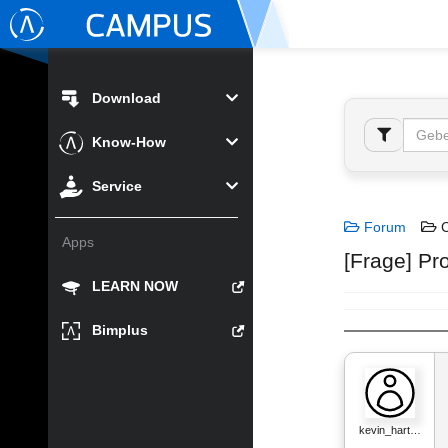
Download
Know-How
Service
Forum
C
Apps
[Frage] Pr
LEARN NOW
Bimplus
kevin_hart…