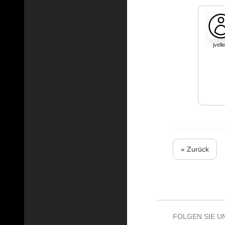
jvelle
« Zurück
FOLGEN SIE U