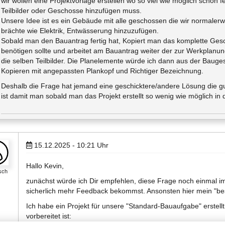
wir wollen eine Projektvorlage erstellen wo so viel wie möglich schon f
Teilbilder oder Geschosse hinzufügen muss.
Unsere Idee ist es ein Gebäude mit alle geschossen die wir normalerwe
brächte wie Elektrik, Entwässerung hinzuzufügen.
Sobald man den Bauantrag fertig hat, Kopiert man das komplette Gesch
benötigen sollte und arbeitet am Bauantrag weiter der zur Werkplanun
die selben Teilbilder. Die Planelemente würde ich dann aus der Baug
Kopieren mit angepassten Plankopf und Richtiger Bezeichnung.
Deshalb die Frage hat jemand eine geschicktere/andere Lösung die gu
ist damit man sobald man das Projekt erstellt so wenig wie möglich in
15.12.2025 - 10:21
Uhr
Hallo Kevin,
sch
zunächst würde ich Dir empfehlen, diese Frage noch einmal i
sicherlich mehr Feedback bekommst. Ansonsten hier mein "bes
Ich habe ein Projekt für unsere "Standard-Bauaufgabe" erstellt,
vorbereitet ist: