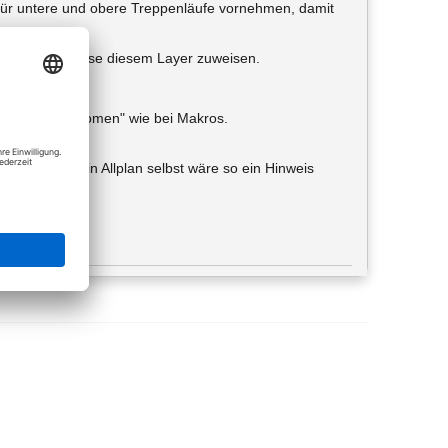
g für untere und obere Treppenläufe vornehmen, damit
ckbiegeanschlüsse diesem Layer zuweisen.
rrekt passiv.
s gleiche "Phänomen" wie bei Makros.
platzieren - in Allplan selbst wäre so ein Hinweis
n können.