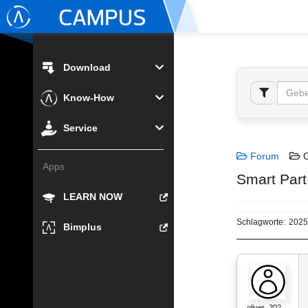
Download
Know-How
Service
Forum
C
Apps
Smart Part 
LEARN NOW
Schlagworte:
2025
Bimplus
oliver_202…