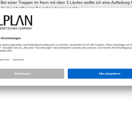
Bei einer Trepper im Kern mit über 3 Läufen wollte ich eine Aufteilun
die bearbeitbar im Grundriss besser geht.
Dafür wollte ich zunächst ein neue Layer erstellen und die obere Rü
Soweit so gut.
Wenn ich den neue Layer passiv schalte, werden die Elemente auch ko
Schalte ich nur den obere Layer ein, sehe ich Nix.... Anscheinend da
Schade - dann mach ich die Aufteilung eben via Teilbilder.
Immerhin hat man es geschafft einen Hinweis bei Makros in der Hilfe zu 
wesentlich hilfreicher, dass sichtbar gesperrte Makros gelöscht werde
LG Oliver
(Allplan seit 2001)