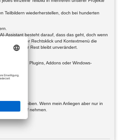
edes einzelne Teilbild in mehreren unserer Projekte
 Teilbildern wiederherstellen, doch bei hunderten
ern.
AI-Assistant besteht darauf, dass das geht, doch wenn
ere und dann per Rechtsklick und Kontextmenü die
ilbiler und der Rest bleibt unverändert.
 (Pythonparts, Plugins, Addons oder Windows-
ichkeit auch bleiben. Wenn mein Anliegen aber nur in
notfalls in Kauf nehmen.