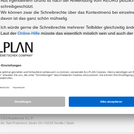
Aus irgendeinem Grund ist nach der Anwendung vom REORG plötzlich j
schreibgeschützt.
Wir können zwar die Schreibrechte über das Kontextmenü bei einzelnen
davon ist das ganz schön mühselig.
Ich würde gerne die Schreibrechte mehrerer Teilbilder gleichzeitig änd
Laut der
Online-Hilfe
müsste das eigentlich möglich sein und auch der 
ich in der Zeichnungs- oder Bauwerksstruktur mehrere Teilbild marki
Schreibrechte zuweise, betrifft das immer nur eins der ausgewählten Te
Mache ich das irgendetwas falsch?
Gibt es ggf. andere Methoden die Schreibrechte en masse zu ändern?
Commandline.. ich bin zu allen Schandtaten bereit
)
lg,
Stefan
PS:
Die betroffenen Projekte sind in Allplan 2023 und sollen da nach Mögl
neueren Allplan Versionen umsetzbar sein sollte, würden wir das aber 
GEA Arquitectos S.L.P.
Av. San Francisco Javier 24 | 41018 Sevilla | Spain