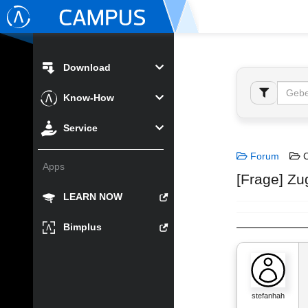
Download
Know-How
Service
Forum
C
Apps
[Frage] Zu
LEARN NOW
Bimplus
stefanhah