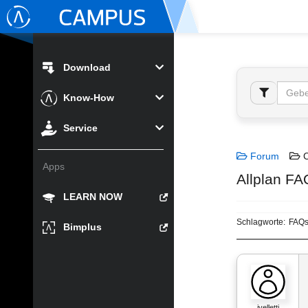
Download
Know-How
Service
Forum
C
Apps
Allplan FA
LEARN NOW
Schlagworte:
FAQ
Bimplus
jvelletti