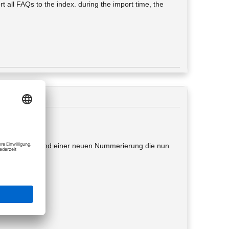
ort all FAQs to the index. during the import time, the
t.
d dem "/sc-" und einer neuen Nummerierung die nun
och: