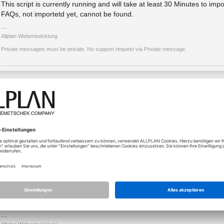
This script is currently running and will take at least 30 Minutes to imp
FAQs, not importetd yet, cannot be found.
Allplan Webentwicklung
Private messages must be private. No support request via Private message.
08.08.2022 - 13:23
Uhr
Die Faq Suche ist inzwischen wider funktionsfähig.
Nur der direkt Link zu einem Einzelnen FAQ ist noch nicht fertig migrier
Die Links haben sich übrigends geändert: Neue Links erkennt man an
keinerlei Buchstaben merh enthält.
https://connect.allplan.com/de/faqid/sc-000007805.html
dass alte Links ohne "sc-" korrekt weitergeleitet werden arbeiten wir n
derzeit klappen aber schon die deutschen Links
https://connect.allplan.com/de/faqid/00031C3E.html