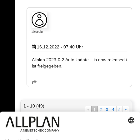
akordic
16.12.2022 - 07:40
Uhr
Allplan 2023-0-2 AutoUpdate – is now released /
ist freigegeben.
1 - 10 (49)
«
1
2
3
4
5
»
« Zurück