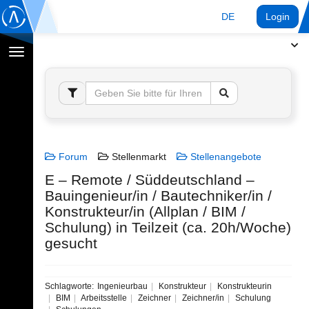
DE
Login
Navigation
umschalten
Forum
Stellenmarkt
Stellenangebote
E – Remote / Süddeutschland –
Bauingenieur/in / Bautechniker/in /
Konstrukteur/in (Allplan / BIM /
Schulung) in Teilzeit (ca. 20h/Woche)
gesucht
Schlagworte:
Ingenieurbau
Konstrukteur
Konstrukteurin
BIM
Arbeitsstelle
Zeichner
Zeichner/in
Schulung