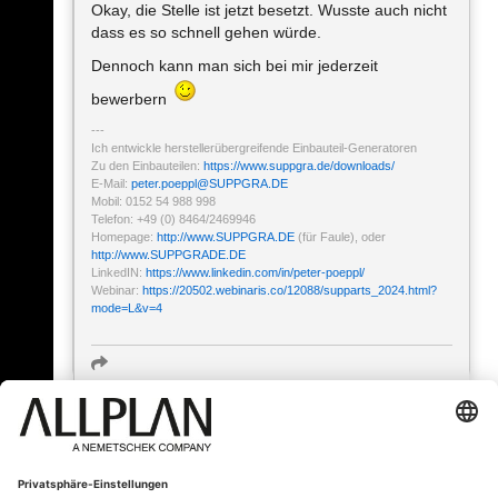
Okay, die Stelle ist jetzt besetzt. Wusste auch nicht
dass es so schnell gehen würde.
Dennoch kann man sich bei mir jederzeit
bewerbern
Ich entwickle herstellerübergreifende Einbauteil-Generatoren
Zu den Einbauteilen:
https://www.suppgra.de/downloads/
E-Mail:
peter.poeppl
@
SUPPGRA.DE
Mobil: 0152 54 988 998
Telefon: +49 (0) 8464/2469946
Homepage:
http://www.SUPPGRA.DE
(für Faule), oder
http://www.SUPPGRADE.DE
LinkedIN:
https://www.linkedin.com/in/peter-poeppl/
Webinar:
https://20502.webinaris.co/12088/supparts_2024.html?
mode=L&v=4
« Zurück