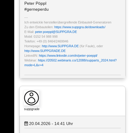
Peter Pöppl
#gerneperdu
Ich entwickle herstellerübergreifende Einbauteil-Generatoren
Zu den Einbauteilen:
https://www.suppgra.de/downloads/
E-Mail:
peter.poeppl
@
SUPPGRA.DE
Mobil: 0152 54 988 998
Telefon: +49 (0) 8464/2469946
Homepage:
http://www.SUPPGRA.DE
(für Faule), oder
http://www.SUPPGRADE.DE
LinkedIN:
https://www.linkedin.com/in/peter-poeppl/
Webinar:
https://20502.webinaris.co/12088/supparts_2024.html?
mode=L&v=4
suppgrade
20.04.2026 - 14:41
Uhr