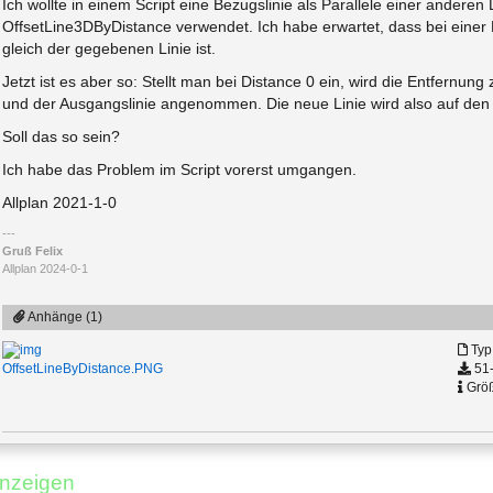
Ich wollte in einem Script eine Bezugslinie als Parallele einer anderen
OffsetLine3DByDistance verwendet. Ich habe erwartet, dass bei einer E
gleich der gegebenen Linie ist.
Jetzt ist es aber so: Stellt man bei Distance 0 ein, wird die Entfernun
und der Ausgangslinie angenommen. Die neue Linie wird also auf den 
Soll das so sein?
Ich habe das Problem im Script vorerst umgangen.
Allplan 2021-1-0
Gruß Felix
Allplan 2024-0-1
Anhänge (1)
Typ
51-
OffsetLineByDistance.PNG
Größ
nzeigen