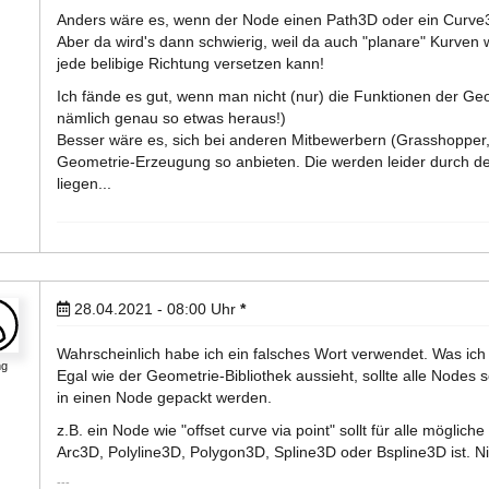
Anders wäre es, wenn der Node einen Path3D oder ein Curve
Aber da wird's dann schwierig, weil da auch "planare" Kurven w
jede belibige Richtung versetzen kann!
Ich fände es gut, wenn man nicht (nur) die Funktionen der Ge
nämlich genau so etwas heraus!)
Besser wäre es, sich bei anderen Mitbewerbern (Grasshopper
Geometrie-Erzeugung so anbieten. Die werden leider durch den
liegen...
28.04.2021 - 08:00
Uhr
*
Wahrscheinlich habe ich ein falsches Wort verwendet. Was ich 
ng
Egal wie der Geometrie-Bibliothek aussieht, sollte alle Nodes
in einen Node gepackt werden.
z.B. ein Node wie "offset curve via point" sollt für alle mögli
Arc3D, Polyline3D, Polygon3D, Spline3D oder Bspline3D ist. Nic