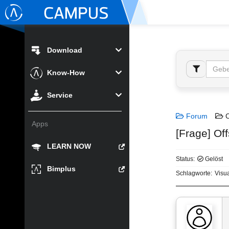
Download
Know-How
Service
Forum
C
Apps
[Frage] Of
LEARN NOW
Status:
Gelöst
Bimplus
Schlagworte:
Visu