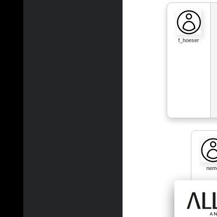
f_hoeser
nem