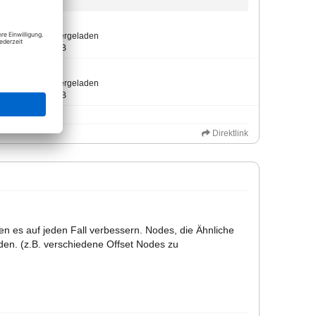
Typ: image/png
46-mal heruntergeladen
Größe: 69,18 KiB
Typ: image/png
49-mal heruntergeladen
Größe: 70,46 KiB
Direktlink
n es auf jeden Fall verbessern. Nodes, die Ähnliche
en. (z.B. verschiedene Offset Nodes zu