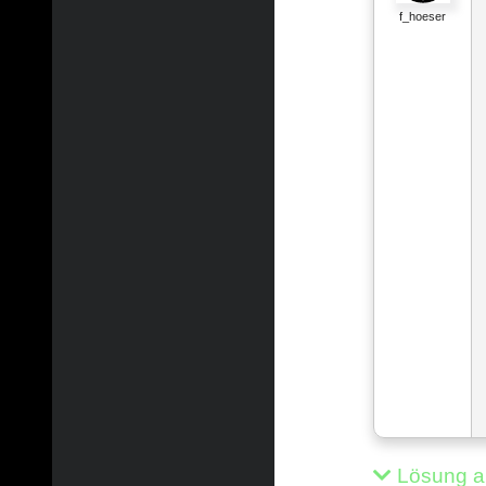
f_hoeser
Lösung a