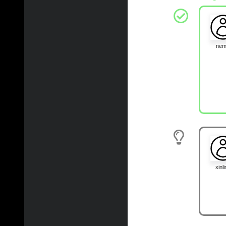
ne
xinli