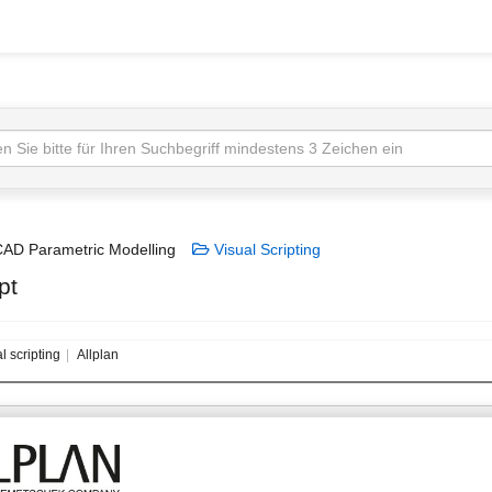
AD Parametric Modelling
Visual Scripting
pt
l scripting
Allplan
13.08.2019 - 20:58
Uhr
Why isn't there any PAN command and Scroll Bar in Visual Script edito