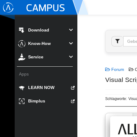
Download
Know-How
Service
Forum
C
Apps
Visual Scri
LEARN NOW
Schlagworte:
Visua
Bimplus
zharput