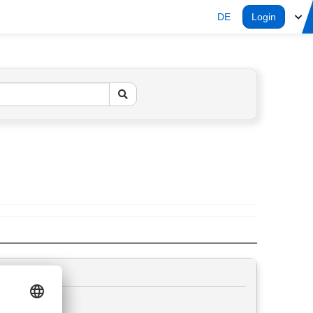
DE
Login
r ?