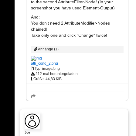
to the second AttributeFilter-Node! (In your
screenshot you have used Element-Output)
And:
You don't need 2 AttributeModifier-Nodes
chained!
Take only one and click "Change" twice!
Anhänge (1)
attr_cond_2.png
Typ: image/png
212-mal heruntergeladen
Größe: 44,83 KiB
Joe_