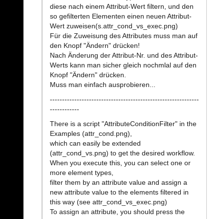
diese nach einem Attribut-Wert filtern, und den
so gefilterten Elementen einen neuen Attribut-
Wert zuweisen(s.attr_cond_vs_exec.png)
Für die Zuweisung des Attributes muss man auf
den Knopf "Ändern" drücken!
Nach Änderung der Attribut-Nr. und des Attribut-
Werts kann man sicher gleich nochmlal auf den
Knopf "Ändern" drücken.
Muss man einfach ausprobieren...
-------------------------------------------------------------
------------
There is a script "AttributeConditionFilter" in the
Examples (attr_cond.png),
which can easily be extended
(attr_cond_vs.png) to get the desired workflow.
When you execute this, you can select one or
more element types,
filter them by an attribute value and assign a
new attribute value to the elements filtered in
this way (see attr_cond_vs_exec.png)
To assign an attribute, you should press the