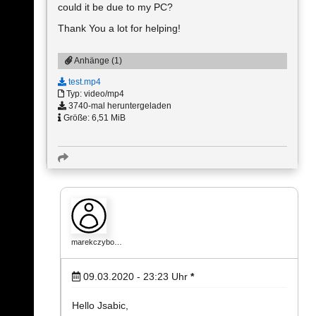
could it be due to my PC?
Thank You a lot for helping!
Anhänge (1)
test.mp4
Typ: video/mp4
3740-mal heruntergeladen
Größe: 6,51 MiB
marekczybo…
09.03.2020 - 23:23
Uhr
*
Hello Jsabic,