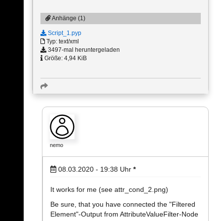
Anhänge (1)
Script_1.pyp
Typ: text/xml
3497-mal heruntergeladen
Größe: 4,94 KiB
nemo
08.03.2020 - 19:38
Uhr
*
It works for me (see attr_cond_2.png)
Be sure, that you have connected the "Filtered
Element"-Output from AttributeValueFilter-Node