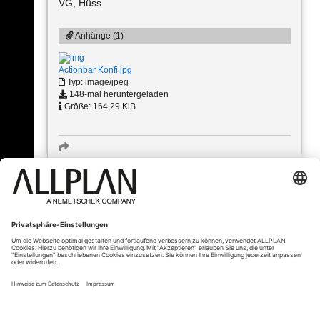
VG, Hüss
Anhänge (1)
Actionbar Konfi.jpg
Typ: image/jpeg
148-mal heruntergeladen
Größe: 164,29 KiB
« Zurück