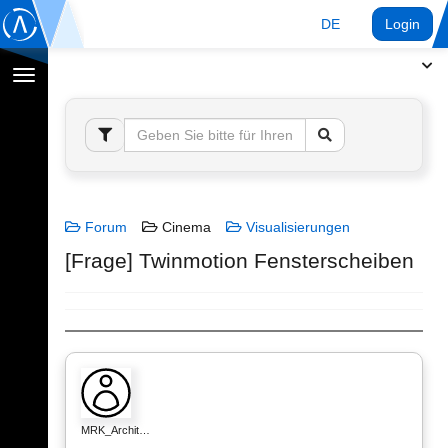
DE
Login
Navigation
umschalten
Forum
Cinema
Visualisierungen
[Frage] Twinmotion Fensterscheiben
MRK_Archit…