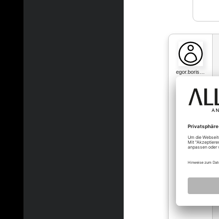
egor.boris…