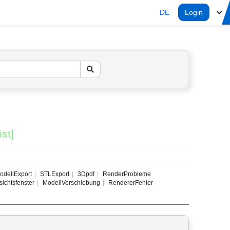
DE
Login
st]
dellExport
STLExport
3Dpdf
RenderProbleme
ichtsfenster
ModellVerschiebung
RendererFehler