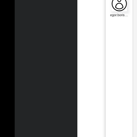
egor.boris…