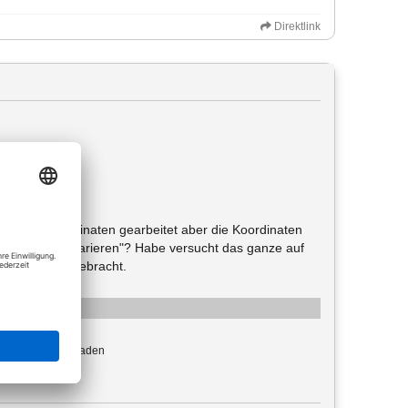
Direktlink
it Offset-Koordinaten gearbeitet aber die Koordinaten
as ganze zu "reparieren"? Habe versucht das ganze auf
s hat nichts gebracht.
: image/png
mal heruntergeladen
e: 26,27 KiB