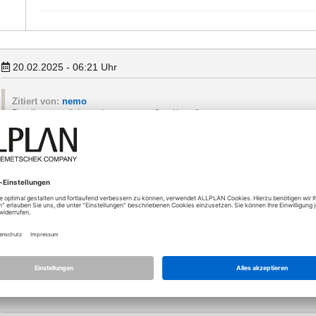
20.02.2025 - 06:21
Uhr
Zitiert von:
nemo
Das liegt möglicherweise an zu großen Koordinaten.
Auch Cinema (und andere Renderprogramme) sind davor nicht gefeit!
Danke für die Antwort!
Das ist möglicherweise der Fall... der vorherige Bearbeiter hat zwar m
sind trotzdem bis zu 8-stellig. Gibt es da irgendwie ne Möglichkeit d
den 0-Punkt zu verschieben und die 3D-Daten zu aktualisieren aber da
Anhänge (1)
Typ
62-
Screenshot 2025-02-20 071740.png
Größ