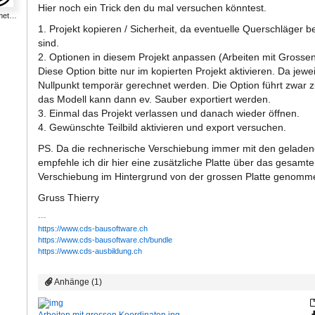
Hier noch ein Trick den du mal versuchen könntest.
ymet…
1. Projekt kopieren / Sicherheit, da eventuelle Querschläger
sind.
2. Optionen in diesem Projekt anpassen (Arbeiten mit Gross
Diese Option bitte nur im kopierten Projekt aktivieren. Da jewe
Nullpunkt temporär gerechnet werden. Die Option führt zwar zu
das Modell kann dann ev. Sauber exportiert werden.
3. Einmal das Projekt verlassen und danach wieder öffnen.
4. Gewünschte Teilbild aktivieren und export versuchen.
PS. Da die rechnerische Verschiebung immer mit den geladene
empfehle ich dir hier eine zusätzliche Platte über das gesamt
Verschiebung im Hintergrund von der grossen Platte genomm
Gruss Thierry
https://www.cds-bausoftware.ch
https://www.cds-bausoftware.ch/bundle
https://www.cds-ausbildung.ch
Anhänge (1)