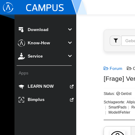
Download
Know-How
Service
Forum
C
Apps
[Frage] V
LEARN NOW
Status:
Gelöst
Bimplus
Schlagworte:
Allpl
SmartPads
Re
ModellFehler