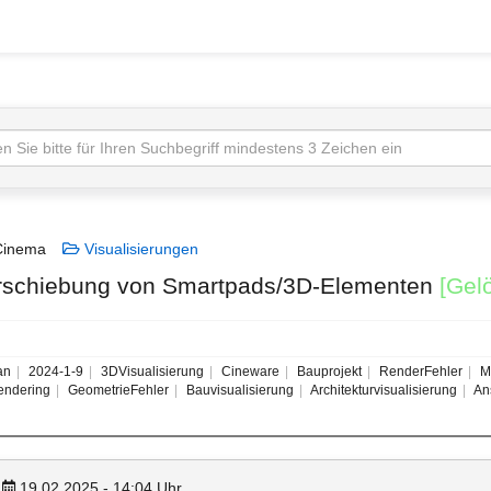
inema
Visualisierungen
erschiebung von Smartpads/3D-Elementen
[Gelö
an
2024-1-9
3DVisualisierung
Cineware
Bauprojekt
RenderFehler
Mo
ndering
GeometrieFehler
Bauvisualisierung
Architekturvisualisierung
Ans
19.02.2025 - 14:04
Uhr