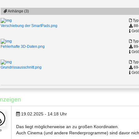
Anhänge (3)
Typ
88-
Verschiebung der SmartPads.png
Größ
Typ
89-
Fehlerhafte 3D-Daten.png
Größ
Typ
69-
Grundrissausschnitt.png
Größ
nzeigen
19.02.2025 - 14:18
Uhr
Das liegt möglicherweise an zu großen Koordinaten.
o
Auch Cinema (und andere Renderprogramme) sind davor nicht