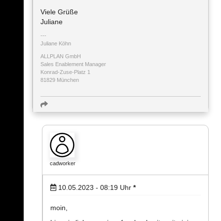
Viele Grüße
Juliane
Juliane Köhn
ALLPLAN GmbH
Sales Enablement Manager
Konrad-Zuse-Platz 1
81829 München
cadworker
10.05.2023 - 08:19
Uhr
*
moin,