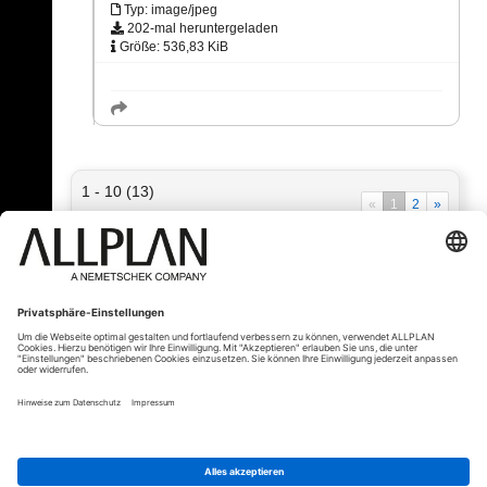
Typ: image/jpeg
202-mal heruntergeladen
Größe: 536,83 KiB
1 - 10 (13)
«
1
2
»
« Zurück
© ALLPLAN Deutschland GmbH
ALLPLAN ist Teil der
Nemetschek