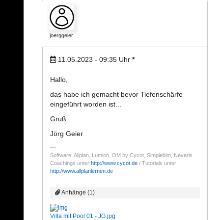
joerggeier
11.05.2023 - 09:35
Uhr
*
Hallo,
das habe ich gemacht bevor Tiefenschärfe
eingeführt worden ist...
Gruß
Jörg Geier
Software: Allplan, Lumion, OM by Cycot, Simplebim, Nevaris...
Coachings unter
http://www.cycot.de
/ Tutorials unter
http://www.allplanlernen.de
Anhänge (1)
Villa mit Pool 01 - JG.jpg