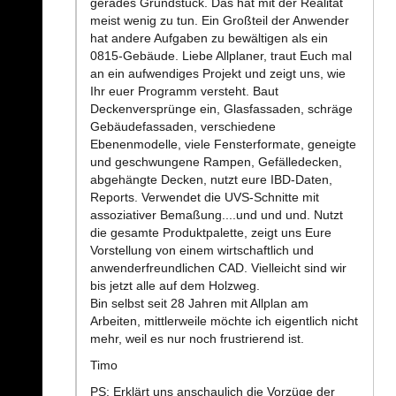
gerades Grundstück. Das hat mit der Realität
meist wenig zu tun. Ein Großteil der Anwender
hat andere Aufgaben zu bewältigen als ein
0815-Gebäude. Liebe Allplaner, traut Euch mal
an ein aufwendiges Projekt und zeigt uns, wie
Ihr euer Programm versteht. Baut
Deckenversprünge ein, Glasfassaden, schräge
Gebäudefassaden, verschiedene
Ebenenmodelle, viele Fensterformate, geneigte
und geschwungene Rampen, Gefälledecken,
abgehängte Decken, nutzt eure IBD-Daten,
Reports. Verwendet die UVS-Schnitte mit
assoziativer Bemaßung....und und und. Nutzt
die gesamte Produktpalette, zeigt uns Eure
Vorstellung von einem wirtschaftlich und
anwenderfreundlichen CAD. Vielleicht sind wir
bis jetzt alle auf dem Holzweg.
Bin selbst seit 28 Jahren mit Allplan am
Arbeiten, mittlerweile möchte ich eigentlich nicht
mehr, weil es nur noch frustrierend ist.
Timo
PS: Erklärt uns anschaulich die Vorzüge der