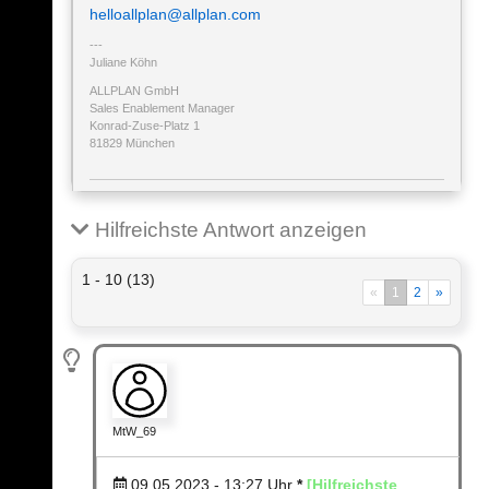
helloallplan@allplan.com
Juliane Köhn
ALLPLAN GmbH
Sales Enablement Manager
Konrad-Zuse-Platz 1
81829 München
Hilfreichste Antwort anzeigen
1 - 10 (13)
«
1
2
»
MtW_69
09.05.2023 - 13:27
Uhr
*
[Hilfreichste