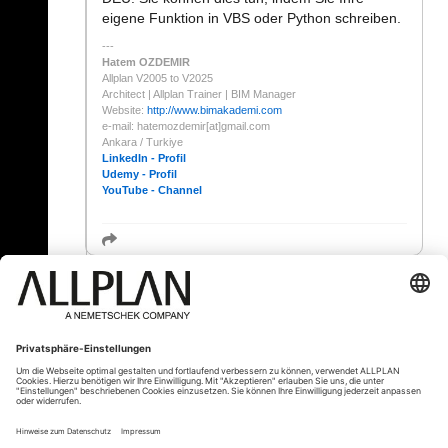
eigene Funktion in VBS oder Python schreiben.
Hatem OZDEMIR
Allplan V2005 to V2025
Architect | Allplan Trainer | BIM Manager
Website:
http://www.bimakademi.com
e-mail: hatemozdemir[at]gmail.com
Ankara / Turkiye
LinkedIn - Profil
Udemy - Profil
YouTube - Channel
« Zurück