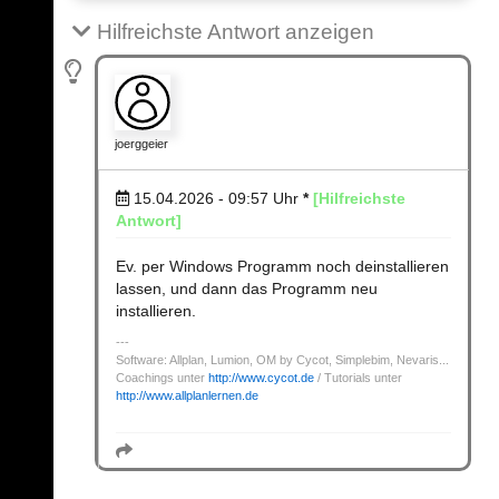
Hilfreichste Antwort anzeigen
joerggeier
15.04.2026 - 09:57
Uhr
*
[Hilfreichste
Antwort]
Ev. per Windows Programm noch deinstallieren
lassen, und dann das Programm neu
installieren.
Software: Allplan, Lumion, OM by Cycot, Simplebim, Nevaris...
Coachings unter
http://www.cycot.de
/ Tutorials unter
http://www.allplanlernen.de