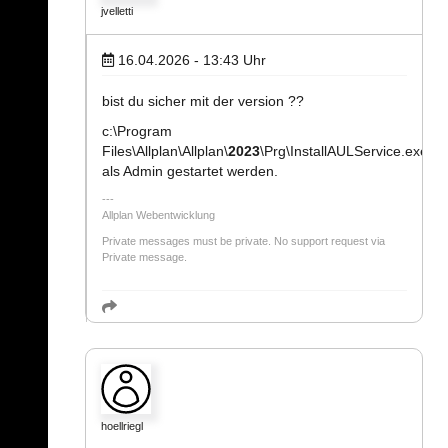
jvelletti
16.04.2026 - 13:43
Uhr
bist du sicher mit der version ??
c:\Program
Files\Allplan\Allplan\
2023
\Prg\InstallAULService.exe
als Admin gestartet werden.
Allplan Webentwicklung
Private messages must be private. No support request via
Private message.
hoellriegl