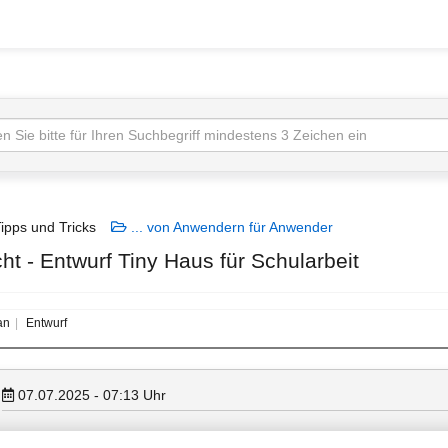
ipps und Tricks
... von Anwendern für Anwender
ht - Entwurf Tiny Haus für Schularbeit
an
Entwurf
07.07.2025 - 07:13
Uhr
Hallo, ich bin Bautechniker Schüler und gelernter Maurer. Wir müssen 