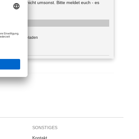
fen? Natürlich nicht umsonst. Bitte meldet euch - es
: image/png
-mal heruntergeladen
e: 391,08 KiB
SONSTIGES
Kontakt