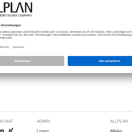
Mit Allplan. Leider kann ich das nicht so gut. Kann mir jemand hier hel
eilt....
Anhänge (1)
Typ
129
Screenshot 2025-07-07 090125.png
Größ
NS AUF
ADMIN
ALLPLAN
Lizenz
Allplan