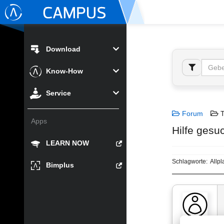
Download
Know-How
Service
Forum
T
Apps
Hilfe gesuc
LEARN NOW
Schlagworte:
Allpl
Bimplus
uid-456389