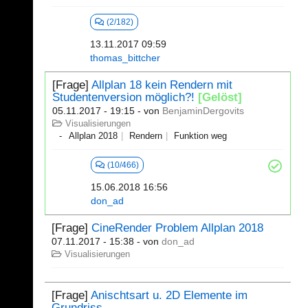
(2/182)
13.11.2017 09:59
thomas_bittcher
[Frage]
Allplan 18 kein Rendern mit
Studentenversion möglich?!
[Gelöst]
05.11.2017 - 19:15
- von
BenjaminDergovits
Visualisierungen
Allplan 2018
Rendern
Funktion weg
(10/466)
15.06.2018 16:56
don_ad
[Frage]
CineRender Problem Allplan 2018
07.11.2017 - 15:38
- von
don_ad
Visualisierungen
[Frage]
Anischtsart u. 2D Elemente im
Grundriss