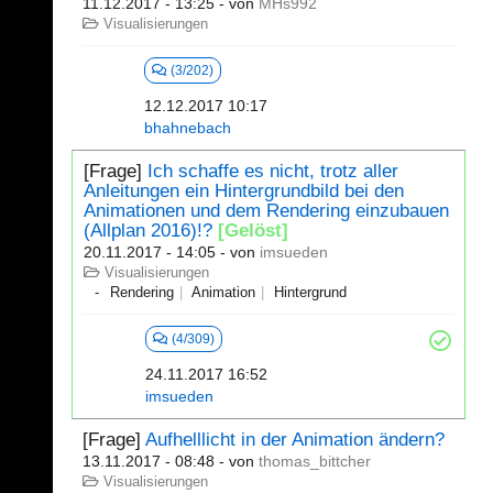
11.12.2017 - 13:25
- von
MHs992
Visualisierungen
(3/202)
12.12.2017 10:17
bhahnebach
[Frage]
Ich schaffe es nicht, trotz aller
Anleitungen ein Hintergrundbild bei den
Animationen und dem Rendering einzubauen
(Allplan 2016)!?
[Gelöst]
20.11.2017 - 14:05
- von
imsueden
Visualisierungen
Rendering
Animation
Hintergrund
(4/309)
24.11.2017 16:52
imsueden
[Frage]
Aufhelllicht in der Animation ändern?
13.11.2017 - 08:48
- von
thomas_bittcher
Visualisierungen