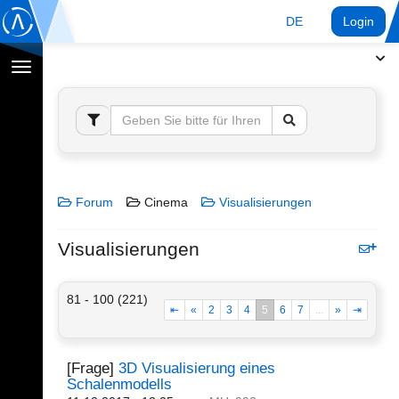
DE
Login
Navigation
umschalten
Forum
Cinema
Visualisierungen
Visualisierungen
81 - 100 (221)
⇤
«
2
3
4
5
6
7
...
»
⇥
[Frage]
3D Visualisierung eines
Schalenmodells