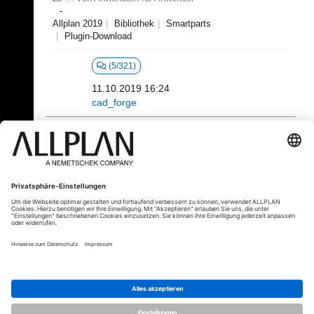
Allplan 2019
Bibliothek
Smartparts
Plugin-Download
(5/321)
11.10.2019 16:24
cad_forge
101 - 120 (361)
⇤
«
...
3
4
5
6
7
8
...
»
⇥
© ALLPLAN Deutschland GmbH
ALLPLAN ist Teil der
Nemetschek
Group