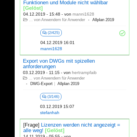
Funktionen und Module nicht wählbar
[Gelöst]
04.12.2019 - 15:48
- von
manni1628
... von Anwendern für Anwender
Allplan 2019
(2/425)
04.12.2019 16:01
manni1628
Export von DWGs mit spizellen
anforderungen
03.12.2019 - 11:15
- von
hertrampfaib
... von Anwendern für Anwender
DWG-Export
Allplan 2019
(3/146)
03.12.2019 15:07
stefanhah
[Frage]
Lizenzen werden nicht angezeigt =
alle weg!
[Gelöst]
14.11.2019 - 05:55
- von