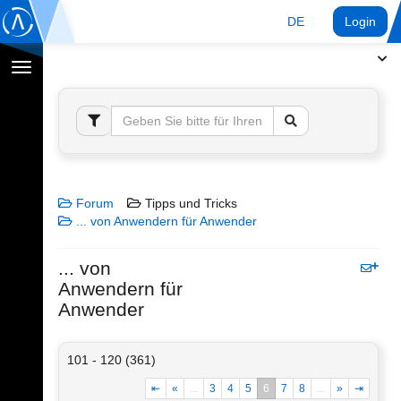
DE
Login
Navigation
umschalten
Forum
Tipps und Tricks
... von Anwendern für Anwender
... von
Anwendern für
Anwender
101 - 120 (361)
⇤
«
...
3
4
5
6
7
8
...
»
⇥