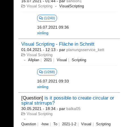
16.07.2021 - 01:44
- par
sahoon1
Visual Scripting
VisualScripting
(1/240)
16.07.2021 09:36
xinling
Visual Scripting - Fläche in Schnitt
01.04.2021 - 12:13
- par
planungsservice_kett
Visual Scripting
Allplan
2021
Visual
Scripting
(1/268)
16.07.2021 09:33
xinling
[Question]
is it possible to create circular or
spiral strirrups?
30.05.2021 - 18:34
- par
balka05
Visual Scripting
Question
-how
To
2021-1-2
Visual
Scripting