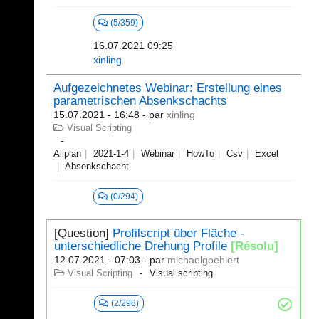
(5/359)
16.07.2021 09:25
xinling
Aufgezeichnetes Webinar: Erstellung eines
parametrischen Absenkschachts
15.07.2021 - 16:48
- par
xinling
Visual Scripting
Allplan
2021-1-4
Webinar
HowTo
Csv
Excel
Absenkschacht
(0/294)
[Question]
Profilscript über Fläche -
unterschiedliche Drehung Profile
[Résolu]
12.07.2021 - 07:03
- par
michaelgoehlert
Visual Scripting
Visual scripting
(2/298)