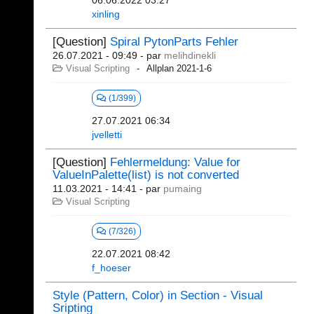
06.06.2022 03:27
xinling
[Question]
Spiral PytonParts Fehler
26.07.2021 - 09:49
- par
melihdinekli
Visual Scripting
Allplan 2021-1-6
(1/399)
27.07.2021 06:34
jvelletti
[Question]
Fehlermeldung: Value for
ValueInPalette(list) is not converted
11.03.2021 - 14:41
- par
pumaing
Visual Scripting
(7/326)
22.07.2021 08:42
f_hoeser
Style (Pattern, Color) in Section - Visual
Sripting