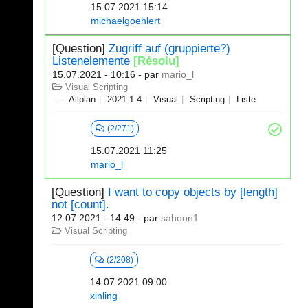
15.07.2021 15:14
michaelgoehlert
[Question]
Zugriff auf (gruppierte?)
Listenelemente
[Résolu]
15.07.2021 - 10:16
- par
mario_l
Visual Scripting
Allplan
2021-1-4
Visual
Scripting
Liste
(2/271)
15.07.2021 11:25
mario_l
[Question]
I want to copy objects by [length]
not [count].
12.07.2021 - 14:49
- par
sahoon1
Visual Scripting
(2/208)
14.07.2021 09:00
xinling