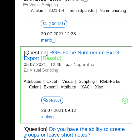
Visual Scripting
Allplan
2021-1-4
Schnittpunkte
Nummerierung
(13/1151)
20.07.2021 12:38
mario_l
[Question]
RGB-Farbe Nummer im Excel-
Export
[Résolu]
05.07.2021 - 12:45
- par
Nagaratna
Visual Scripting
Attributes
Excel
Visual
Scripting
RGB-Farbe
Color
Export
Attribute
XAC
Xlsx
(4/360)
28.07.2021 09:12
xinling
[Question]
Do you have the ability to create
groups or leave short notes?