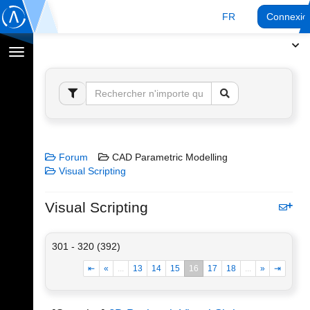
FR
Connexio
Afficher
la
navigation
Forum
CAD Parametric Modelling
Visual Scripting
Visual Scripting
301 - 320 (392)
⇤
«
...
13
14
15
16
17
18
...
»
⇥