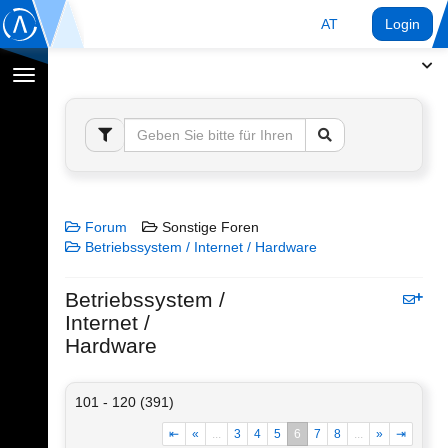
AT
Login
Navigation
umschalten
Forum
Sonstige Foren
Betriebssystem / Internet / Hardware
Betriebssystem /
Internet /
Hardware
101 - 120 (391)
⇤
«
...
3
4
5
6
7
8
...
»
⇥