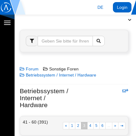
DE
Login
Navigation
umschalten
Forum
Sonstige Foren
Betriebssystem / Internet / Hardware
Betriebssystem /
Internet /
Hardware
41 - 60 (391)
«
1
2
3
4
5
6
...
»
⇥