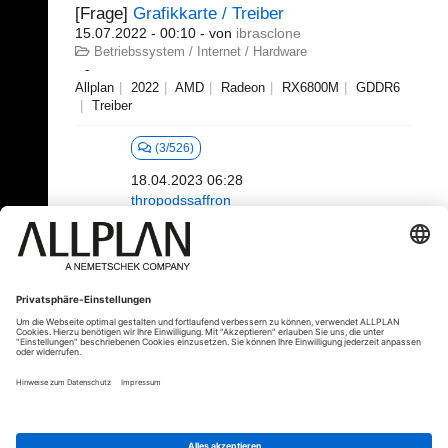
[Frage]
Grafikkarte / Treiber
15.07.2022 - 00:10
- von
ibrasclone
Betriebssystem / Internet / Hardware
Allplan
2022
AMD
Radeon
RX6800M
GDDR6
Treiber
(3/526)
18.04.2023 06:28
thropodssaffron
41 - 60 (391)
«
1
2
3
4
5
6
...
»
⇥
© ALLPLAN Deutschland GmbH
ALLPLAN ist Teil der
Nemetschek