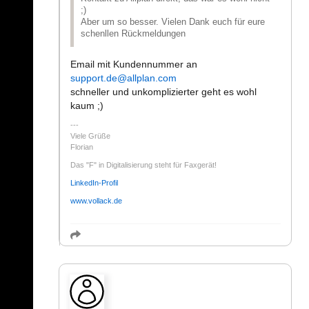
;)
Aber um so besser. Vielen Dank euch für eure
schenllen Rückmeldungen
Email mit Kundennummer an
support.de@allplan.com
schneller und unkomplizierter geht es wohl
kaum ;)
Viele Grüße
Florian
Das "F" in Digitalisierung steht für Faxgerät!
LinkedIn-Profil
www.vollack.de