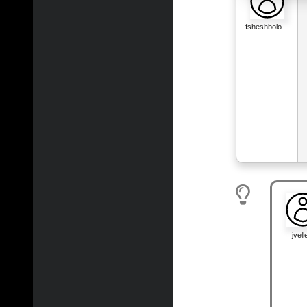
fsheshbolo…
jvelle