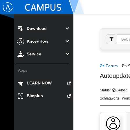
Download
Know-How
Service
Forum
S
Apps
Autoupdat
LEARN NOW
Status:
Gelöst
Bimplus
Schlagworte:
Work