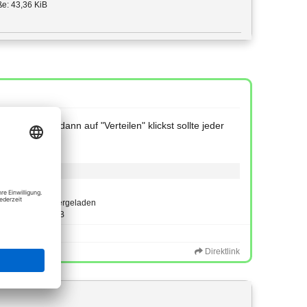
e: 43,36 KiB
stellst und dann auf "Verteilen" klickst sollte jeder
Typ: image/png
66-mal heruntergeladen
Größe: 66,76 KiB
Direktlink