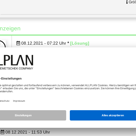
Größ
nzeigen
08.12.2021 - 07:22
Uhr
*
[Lösung]
wenn du es auf einem Admin Konto wie im Anhang dargestellt ein
obis
Nutzer eine Nachricht über das Update bekommen...
Anhänge (1)
20211208 Update.PNG
08.12.2021 - 11:53
Uhr