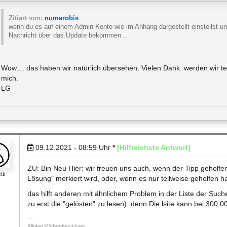
Zitiert von:
numerobis
wenn du es auf einem Admin Konto wie im Anhang dargestellt einstellst und 
Nachricht über das Update bekommen...
Wow.... das haben wir natürlich übersehen. Vielen Dank. werden wir test
mich.
LG
09.12.2021 - 08:59
Uhr
*
[Hilfreichste Antwort]
ZU: Bin Neu Hier: wir freuen uns auch, wenn der Tipp geholfen 
tti
Lösung" merkiert wird, oder, wenn es nur teilweise geholfen hat
das hilft anderen mit ähnlichem Problem in der Liste der Suche
zu erst die "gelösten" zu lesen). denn Die lsite kann bei 300.0
Allplan Webentwicklung