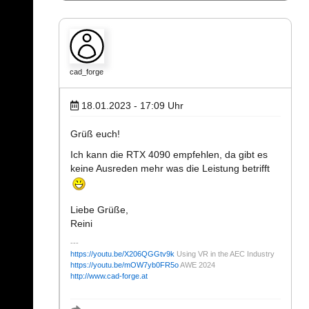
cad_forge
18.01.2023 - 17:09
Uhr
Grüß euch!
Ich kann die RTX 4090 empfehlen, da gibt es
keine Ausreden mehr was die Leistung betrifft
Liebe Grüße,
Reini
https://youtu.be/X206QGGtv9k
Using VR in the AEC Industry
https://youtu.be/mOW7yb0FR5o
AWE 2024
http://www.cad-forge.at