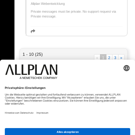
Allplan Webentwicklung
Private messages must be private. No support request via
Private message.
1 - 10 (25)
«
1
2
3
»
« Zurück
© ALLPLAN Deutschland GmbH
ALLPLAN ist Teil der
Nemetschek