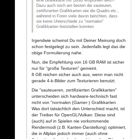
eine Grafikkarte mit 16GB empfohlen wird?!
Dazu auch noch am besten die sauteuren,
zertifizierten Grafikkarten wie die Quadro etc.,
während in Foren viele davon berichten, dass
sie keine Unterschiede zu "normalen"
Grafikkarten feststellen konnten.
Irgendwie scheinst Du mit Deiner Meinung doch
schon festgelegt zu sein. Jedenfalls legt das die
obige Formulierung nahe.
Nun, die Empfehlung von 16 GB RAM ist sicher
nur für "große Texturen" gemeint.
8 GB reichen sicher auch aus, wenn man nicht
gerade 4-k-Bilder zum Texturieren benutzt.
Die "sauteueren, zertifizierten Grafikkarten"
unterscheiden sich hardware-technisch fast
nicht von "normalen (Gamer-) Grafikkarten.
Was dort tatsächlich den Unterschied macht, ist
der Treiber für OpenGL/Vulkan: Diese sind
(auch) auf in Spielen nie vorkommende
Rendermodi (z.B. Kanten-Darstellung) optimiert,
die in Allplan jedoch immer (auch ohne