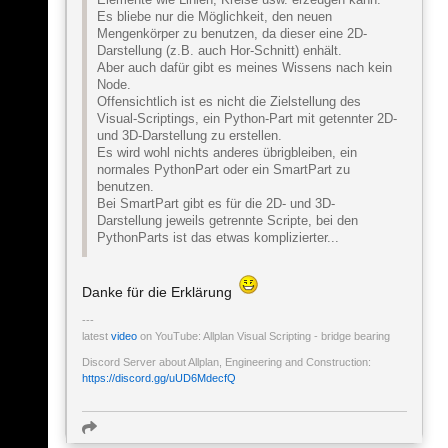
Elemente wie Linien, Kreise usw. erzeugen kann.
Es bliebe nur die Möglichkeit, den neuen
Mengenkörper zu benutzen, da dieser eine 2D-
Darstellung (z.B. auch Hor-Schnitt) enhält.
Aber auch dafür gibt es meines Wissens nach kein
Node.
Offensichtlich ist es nicht die Zielstellung des
Visual-Scriptings, ein Python-Part mit getennter 2D-
und 3D-Darstellung zu erstellen.
Es wird wohl nichts anderes übrigbleiben, ein
normales PythonPart oder ein SmartPart zu
benutzen.
Bei SmartPart gibt es für die 2D- und 3D-
Darstellung jeweils getrennte Scripte, bei den
PythonParts ist das etwas komplizierter...
Danke für die Erklärung
latest
video
on YouTube: Allplan Visual Scripting - bridge bearing
Discord Server about Allplan, Engineering and Construction:
https://discord.gg/uUD6MdecfQ