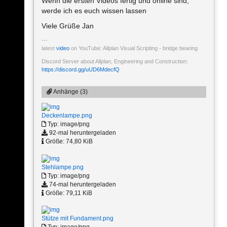
Wenn die ersten Videos fertig und online sind,
werde ich es euch wissen lassen
Viele Grüße Jan
latest
video
on YouTube: Allplan Visual Scripting - bridge bearing
Discord Server about Allplan, Engineering and Construction:
https://discord.gg/uUD6MdecfQ
Anhänge (3)
Deckenlampe.png
Typ: image/png
92-mal heruntergeladen
Größe: 74,80 KiB
Stehlampe.png
Typ: image/png
74-mal heruntergeladen
Größe: 79,11 KiB
Stütze mit Fundament.png
Typ: image/png