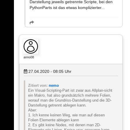
Darstellung jeweils getrennte Scripte, bei den
PythonParts ist das etwas komplizierter...
anno08
27.04.2020 - 08:05
Uhr
Zitiert von:
nemo
Ein Visual-Scripting-Part ist zwar aus Allplan-sicht
ein Makro, hat also grundsätzlich mehrere Folien,
worauf man die Grundriss-Darstellung und die 3D-
Darstellung getrennt ablegen kann.
Aber:
1. Ich kenne keinen Weg, wie man auf diesen
Folien Elemente ablegen kann
2. Es gibt keine Nodes, mit denen man 2D-