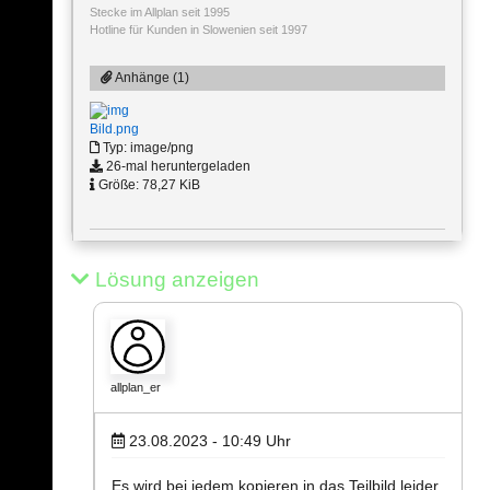
Stecke im Allplan seit 1995
Hotline für Kunden in Slowenien seit 1997
Anhänge (1)
Bild.png
Typ: image/png
26-mal heruntergeladen
Größe: 78,27 KiB
Lösung anzeigen
allplan_er
23.08.2023 - 10:49
Uhr
Es wird bei jedem kopieren in das Teilbild leider