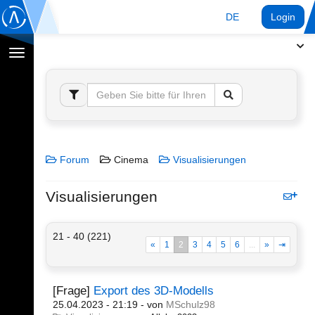
DE
Login
Navigation
umschalten
Forum
Cinema
Visualisierungen
Visualisierungen
21 - 40 (221)
«
1
2
3
4
5
6
...
»
⇥
[Frage]
Export des 3D-Modells
25.04.2023 - 21:19
- von
MSchulz98