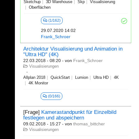
Sketchup
3D Warehouse
Skp
Visualisierung
Oberflächen
(1/162)
29.07.2020 14:02
Frank_Schroer
Architektur Visualisierung und Animation in
"Ultra HD" (4K)
22.03.2018 - 08:20
- von
Frank_Schroer
Visualisierungen
Allplan 2018
QuickStart
Lumion
Ultra HD
4K
4K Monitor
(0/166)
[Frage]
Kamerastandpunkt für Einzelbild
festlegen und abspeichern
09.02.2018 - 15:27
- von
thomas_bittcher
Visualisierungen