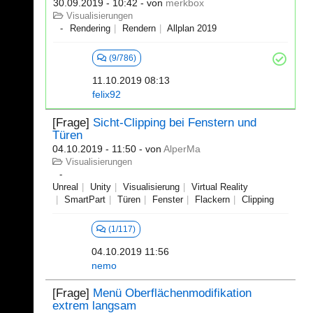
30.09.2019 - 10:42
- von
merkbox
Visualisierungen
Rendering
Rendern
Allplan 2019
(9/786)
11.10.2019 08:13
felix92
[Frage]
Sicht-Clipping bei Fenstern und
Türen
04.10.2019 - 11:50
- von
AlperMa
Visualisierungen
Unreal
Unity
Visualisierung
Virtual Reality
SmartPart
Türen
Fenster
Flackern
Clipping
(1/117)
04.10.2019 11:56
nemo
[Frage]
Menü Oberflächenmodifikation
extrem langsam