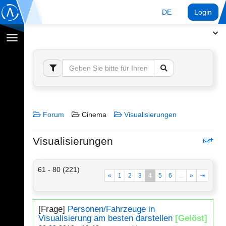
DE
Login
Navigation
umschalten
Forum
Cinema
Visualisierungen
Visualisierungen
61 - 80 (221)
«
1
2
3
4
5
6
...
»
⇥
[Frage]
Personen/Fahrzeuge in
Visualisierung am besten darstellen
[Gelöst]