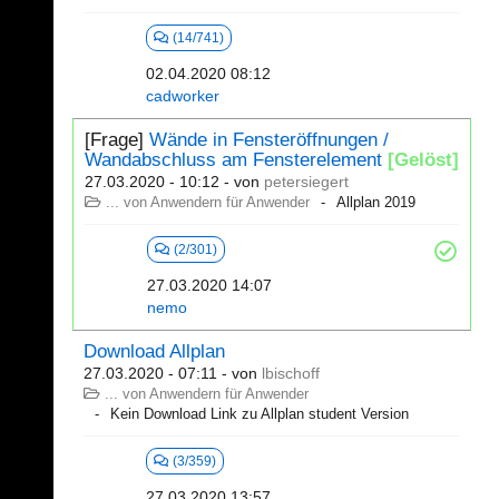
(14/741)
02.04.2020 08:12
cadworker
[Frage]
Wände in Fensteröffnungen /
Wandabschluss am Fensterelement
[Gelöst]
27.03.2020 - 10:12
- von
petersiegert
... von Anwendern für Anwender
Allplan 2019
(2/301)
27.03.2020 14:07
nemo
Download Allplan
27.03.2020 - 07:11
- von
lbischoff
... von Anwendern für Anwender
Kein Download Link zu Allplan student Version
(3/359)
27.03.2020 13:57