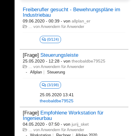
Freiberufler gesucht - Bewehrungspläne im
Industriebau
09.06.2020 - 00:39
- von
allplan_er
... von Anwendern für Anwender
(0/124)
[Frage]
Steuerungsleiste
25.05.2020 - 12:28
- von
theobaldbe79525
... von Anwendern für Anwender
Allplan
Steuerung
(3/198)
25.05.2020 13:41
theobaldbe79525
[Frage]
Empfohlene Workstation für
Ingenieurbau
04.05.2020 - 07:50
- von
jurij_sket
... von Anwendern für Anwender
Workstation
Rechner
Allplan 2020