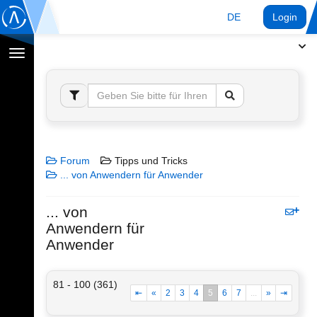
DE
Login
Navigation
umschalten
Forum
Tipps und Tricks
... von Anwendern für Anwender
... von
Anwendern für
Anwender
81 - 100 (361)
⇤
«
2
3
4
5
6
7
...
»
⇥