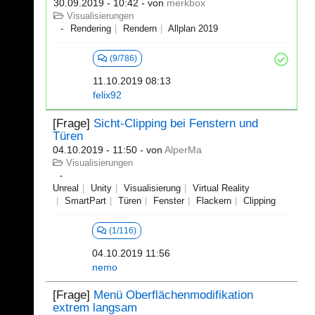
30.09.2019 - 10:42
- von
merkbox
Visualisierungen
Rendering
Rendern
Allplan 2019
(9/786)
11.10.2019 08:13
felix92
[Frage]
Sicht-Clipping bei Fenstern und
Türen
04.10.2019 - 11:50
- von
AlperMa
Visualisierungen
Unreal
Unity
Visualisierung
Virtual Reality
SmartPart
Türen
Fenster
Flackern
Clipping
(1/116)
04.10.2019 11:56
nemo
[Frage]
Menü Oberflächenmodifikation
extrem langsam