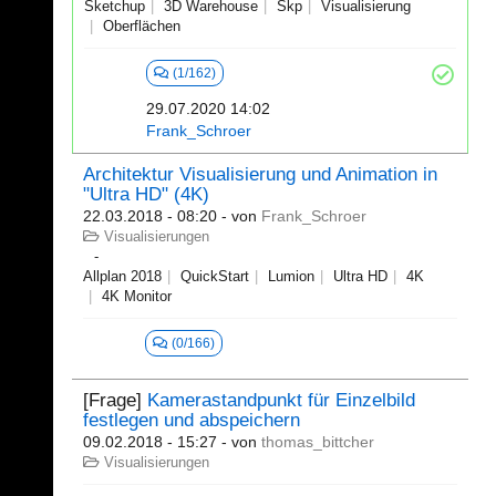
Sketchup
3D Warehouse
Skp
Visualisierung
Oberflächen
(1/162)
29.07.2020 14:02
Frank_Schroer
Architektur Visualisierung und Animation in
"Ultra HD" (4K)
22.03.2018 - 08:20
- von
Frank_Schroer
Visualisierungen
Allplan 2018
QuickStart
Lumion
Ultra HD
4K
4K Monitor
(0/166)
[Frage]
Kamerastandpunkt für Einzelbild
festlegen und abspeichern
09.02.2018 - 15:27
- von
thomas_bittcher
Visualisierungen