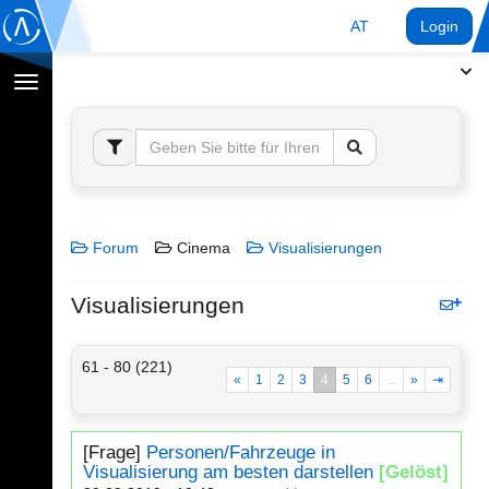
AT
Login
Navigation
umschalten
Forum
Cinema
Visualisierungen
Visualisierungen
61 - 80 (221)
«
1
2
3
4
5
6
...
»
⇥
[Frage]
Personen/Fahrzeuge in
Visualisierung am besten darstellen
[Gelöst]