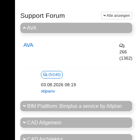
Support Forum
Alle anzeigen
AVA
AVA
266
(1362)
(5/140)
03.08.2026 08:19
stipanv
BIM Plattform: Bimplus a service by Allplan
CAD Allgemein
CAD Architektur