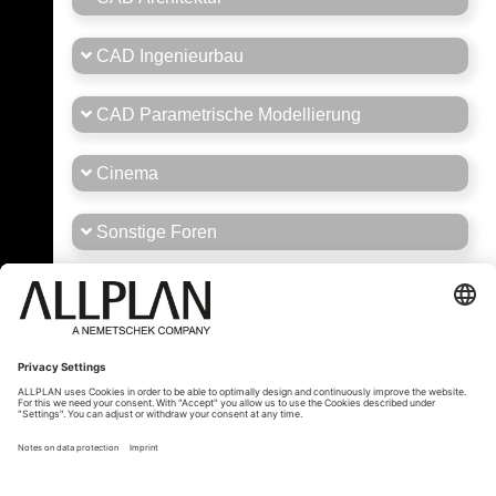
CAD Ingenieurbau
CAD Parametrische Modellierung
Cinema
Sonstige Foren
Stellenmarkt
Tipps und Tricks