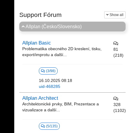
Support Fórum
Show all
Allplan (Česko/Slovensko)
Allplan Basic
Problematika obecného 2D kreslení, tisku,
81
export/improtu a další...
(218)
(3/98)
16.10.2025 08:18
uid-468285
Allplan Architect
Architektonické prvky, BIM, Prezentace a
328
vizualizace a další...
(1102)
(5/135)