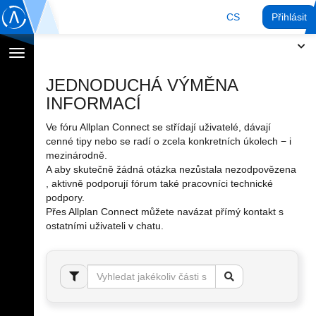
CS
Přihlásit
Přepnout
navigaci
JEDNODUCHÁ VÝMĚNA
INFORMACÍ
Ve fóru Allplan Connect se střídají uživatelé, dávají
cenné tipy nebo se radí o zcela konkretních úkolech − i
mezinárodně.
A aby skutečně žádná otázka nezůstala nezodpovězena
, aktivně podporují fórum také pracovníci technické
podpory.
Přes Allplan Connect můžete navázat přímý kontakt s
ostatními uživateli v chatu.