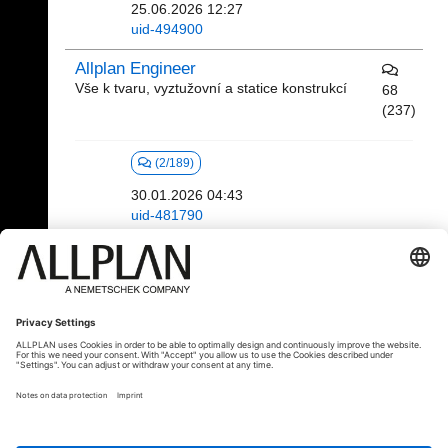
25.06.2026 12:27
uid-494900
Allplan Engineer
Vše k tvaru, vyztužovní a statice konstrukcí
68
(237)
(2/189)
30.01.2026 04:43
uid-481790
Vše okolo portálu Allplan Connect
2
(6)