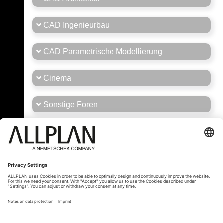
CAD Ingenieurbau
CAD Parametrische Modellierung
Cinema
Sonstige Foren
Stellenmarkt
Tipps und Tricks