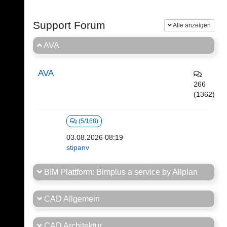
Support Forum
Alle anzeigen
AVA
AVA
266
(1362)
(5/168)
03.08.2026 08:19
stipanv
BIM Plattform: Bimplus a service by Allplan
CAD Allgemein
CAD Architektur