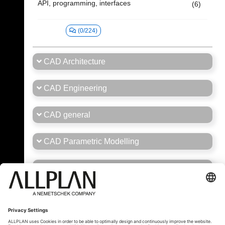
API, programming, interfaces
(6)
(0/224)
CAD Architecture
CAD Engineering
CAD general
CAD Parametric Modelling
Career
General Forum Brasil/Portugal